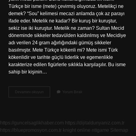
Türkçe bir isme (mete) çevirmiş oluyoruz. Metelikçi ne
demek? “Sou” kelimesi mecazi anlamda çok az parayı
ifade eder. Metelik ne kadar? Bir kuruş bir kuruştur,
sekiz ise iki kuruştur. Metelik ne zaman? Sultan Mecid
döneminde sikkeler tedavülden kaldırılmış ve Mecidiye
adı verilen 24 gram ağırlığındaki gümüş sikkeler
basılmıştır. Mete Türkçe kökenli mi? Mete ismi Türk
kökenlidir ve tarihte güçlü liderlik ve egemenlikle
karakterize edilen figürlerle sıklıkla karşılaşılır. Bu isme
sahip bir kişinin…
Metelik
Devamını okuyun
Yorum Bırak
Nerenin
https://guncelsaglikhaber.com
https://dijitaldunyaniz.com.tr
https://bluepromosyon.com.tr
knight online
nttgame
Sitemap