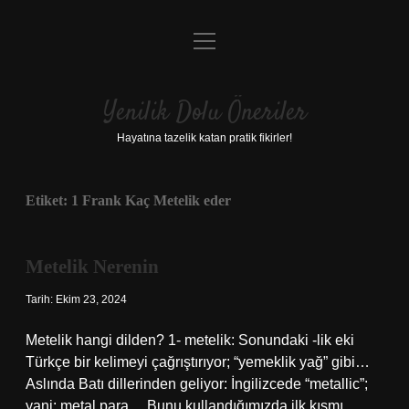
menüyü
Anasayfa
aç
Gizlilik Politikası
Yenilik Dolu Öneriler
Yasal Uyarı
Hayatına tazelik katan pratik fikirler!
Hakkımızda
Etiket:
1 Frank Kaç Metelik eder
Metelik Nerenin
Tarih: Ekim 23, 2024
Metelik hangi dilden? 1- metelik: Sonundaki -lik eki
Türkçe bir kelimeyi çağrıştırıyor; “yemeklik yağ” gibi…
Aslında Batı dillerinden geliyor: İngilizcede “metallic”;
yani: metal para… Bunu kullandığımızda ilk kısmı