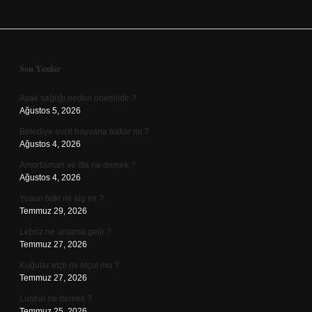
Sidebar
Son Yazılar
Ayak sağlığı neden önemlidir ?
Ağustos 5, 2026
Belediye evcil hayvana bakar mı ?
Ağustos 4, 2026
Amortisman ve itfa ne demek ?
Ağustos 4, 2026
Yosun bitki mi alg mi ?
Temmuz 29, 2026
Lebriz ne anlama gelir ?
Temmuz 27, 2026
Kuğular etçil mi otçul mu ?
Temmuz 27, 2026
Lustral ne demek ?
Temmuz 25, 2026