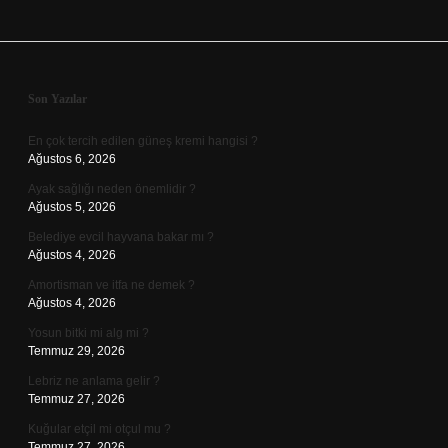
Sidebar
Son Yazılar
En çok tercih edilen güneş kremi hangisi ?
Ağustos 6, 2026
Ayak sağlığı neden önemlidir ?
Ağustos 5, 2026
Belediye evcil hayvana bakar mı ?
Ağustos 4, 2026
Amortisman ve itfa ne demek ?
Ağustos 4, 2026
Yosun bitki mi alg mi ?
Temmuz 29, 2026
Lebriz ne anlama gelir ?
Temmuz 27, 2026
Kuğular etçil mi otçul mu ?
Temmuz 27, 2026