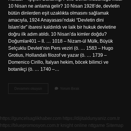
10 Nisan ne anlama gelir? 10 Nisan 1928’de, devletin
bütün dinlerden eşit uzaklıkta olmasını sağlamak
amacıyla, 1924 Anayasası’ndaki “Devletin dini
İslam’dır” ibaresi kaldırıldı ve laik bir hukuk devletine
doğru ilk adım atıldı. 10 Nisan’da kimler doğdu?
Doğumlar401 – II. … 1018 – Nizam-ül Mülk, Büyük
Selçuklu Devleti’nin Pers veziri (ö. … 1583 – Hugo
Grotius, Hollandalı filozof ve yazar (ö. … 1739 –
Domenico Cirillo, İtalyan hekim, böcek bilimci ve
botanikçi (ö. … 1740 –…
10
Devamını okuyun
Yorum Bırak
Nisan
Da
Ne
Oldu
https://guncelsaglikhaber.com
https://dijitaldunyaniz.com.tr
https://bluepromosyon.com.tr
knight online
nttgame
Sitemap