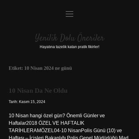
menüyü
Anasayfa
aç
Gizlilik Politikası
Yenilik Dolu Öneriler
Yasal Uyarı
Hayatına tazelik katan pratik fikirler!
Hakkımızda
Etiket:
10 Nisan 2024 ne günü
10 Nisan Da Ne Oldu
Tarih: Kasım 15, 2024
10 Nisan hangi özel gün? Önemli Günler ve
Haftalar2018 ÖZEL VE ​​HAFTALIK
TARİHLERAMÖZEL04-10 NisanPolis Günü (10) ve
Haftası – İçişleri Bakanlığı Polis Genel Müdürlüğü Mad.