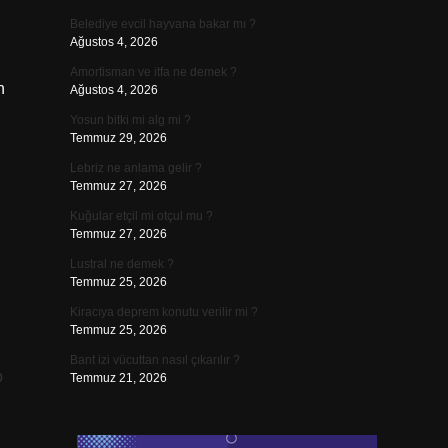
Belediye evcil hayvana bakar mı ?
Ağustos 4, 2026
Amortisman ve itfa ne demek ?
n
Ağustos 4, 2026
Yosun bitki mi alg mi ?
Temmuz 29, 2026
Lebriz ne anlama gelir ?
Temmuz 27, 2026
Kuğular etçil mi otçul mu ?
Temmuz 27, 2026
Lustral ne demek ?
Temmuz 25, 2026
Kiracıya deprem konutu verilir mi ?
Temmuz 25, 2026
Bant izi vücuttan nasıl çıkarılır ?
p
Temmuz 21, 2026