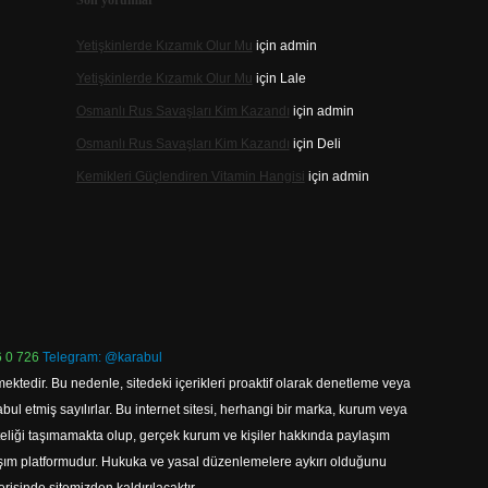
Son yorumlar
Yetişkinlerde Kızamık Olur Mu
için
admin
Yetişkinlerde Kızamık Olur Mu
için
Lale
Osmanlı Rus Savaşları Kim Kazandı
için
admin
Osmanlı Rus Savaşları Kim Kazandı
için
Deli
Kemikleri Güçlendiren Vitamin Hangisi
için
admin
 0 726
Telegram: @karabul
ektedir. Bu nedenle, sitedeki içerikleri proaktif olarak denetleme veya
 etmiş sayılırlar. Bu internet sitesi, herhangi bir marka, kurum veya
niteliği taşımamakta olup, gerçek kurum ve kişiler hakkında paylaşım
laşım platformudur. Hukuka ve yasal düzenlemelere aykırı olduğunu