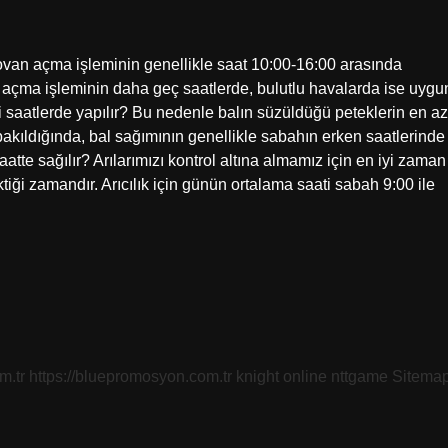
van açma işleminin genellikle saat 10:00-16:00 arasında
 açma işleminin daha geç saatlerde, bulutlu havalarda ise uygu
 saatlerde yapılır? Bu nedenle balın süzüldüğü peteklerin en az
e bakıldığında, bal sağımının genellikle sabahın erken saatlerinde
atte sağılır? Arılarımızı kontrol altına almamız için en iyi zaman
iği zamandır. Arıcılık için günün ortalama saati sabah 9:00 ile
m.tr
https://bluepromosyon.com.tr
knight online
nttgame
Sitema