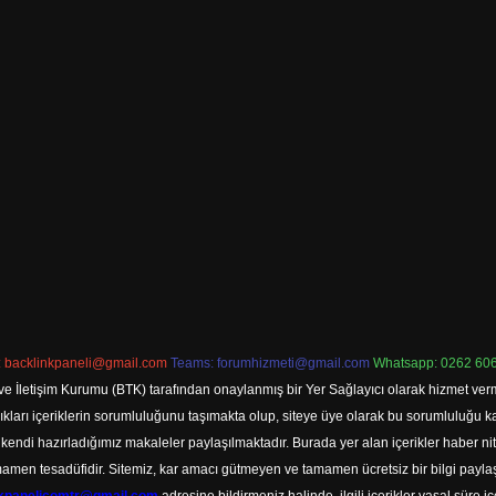
:
backlinkpaneli@gmail.com
Teams:
forumhizmeti@gmail.com
Whatsapp: 0262 606
ve İletişim Kurumu (BTK) tarafından onaylanmış bir Yer Sağlayıcı olarak hizmet verm
rı içeriklerin sorumluluğunu taşımakta olup, siteye üye olarak bu sorumluluğu kabul
a kendi hazırladığımız makaleler paylaşılmaktadır. Burada yer alan içerikler haber 
tamamen tesadüfidir. Sitemiz, kar amacı gütmeyen ve tamamen ücretsiz bir bilgi pay