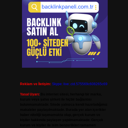
Reklam ve İletişim:
Skype: live:.cid.575569c608265c69
Yasal Uyarı:
Bu internet sitesi, herhangi bir marka,
kurum veya şahıs şirketi ile hiçbir bağlantısı
bulunmamaktadır. Sitede yalnızca kendi hazırladığımız
makaleler paylaşılmaktadır. Burada yer alan içerikler
haber niteliği taşımamakta olup, gerçek kurum ve
kişiler hakkında paylaşım yapılmamaktadır. Gerçek
kurum ve kişiler ile isim benzerlikleri tamamen