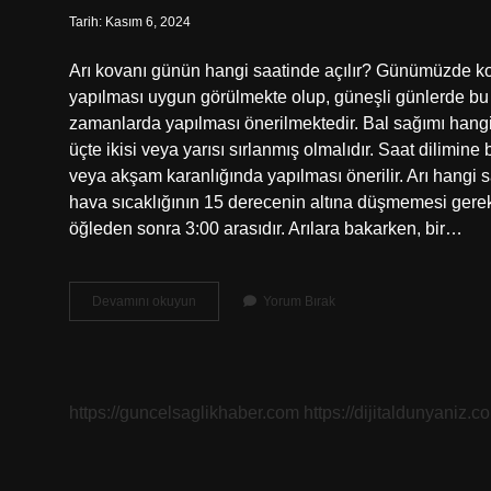
Tarih: Kasım 6, 2024
Arı kovanı günün hangi saatinde açılır? Günümüzde ko
yapılması uygun görülmekte olup, güneşli günlerde bu
zamanlarda yapılması önerilmektedir. Bal sağımı hangi
üçte ikisi veya yarısı sırlanmış olmalıdır. Saat dilimin
veya akşam karanlığında yapılması önerilir. Arı hangi sa
hava sıcaklığının 15 derecenin altına düşmemesi gerekt
öğleden sonra 3:00 arasıdır. Arılara bakarken, bir…
Arı
Devamını okuyun
Yorum Bırak
Kovanı
Hangi
Saatte
Açılır
https://guncelsaglikhaber.com
https://dijitaldunyaniz.co