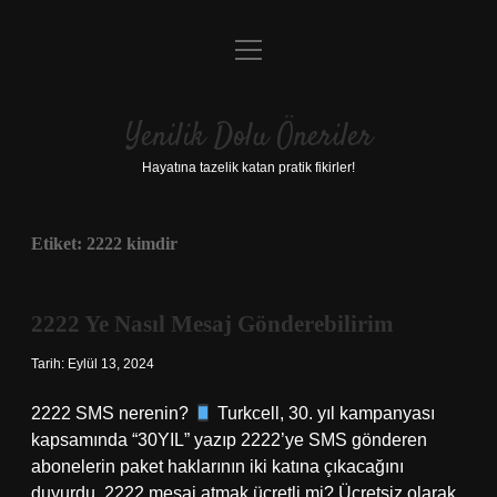
menüyü
Anasayfa
aç
Gizlilik Politikası
Yenilik Dolu Öneriler
Yasal Uyarı
Hayatına tazelik katan pratik fikirler!
Hakkımızda
Etiket:
2222 kimdir
2222 Ye Nasıl Mesaj Gönderebilirim
Tarih: Eylül 13, 2024
2222 SMS nerenin?
Turkcell, 30. yıl kampanyası
kapsamında “30YIL” yazıp 2222’ye SMS gönderen
abonelerin paket haklarının iki katına çıkacağını
duyurdu. 2222 mesaj atmak ücretli mi? Ücretsiz olarak