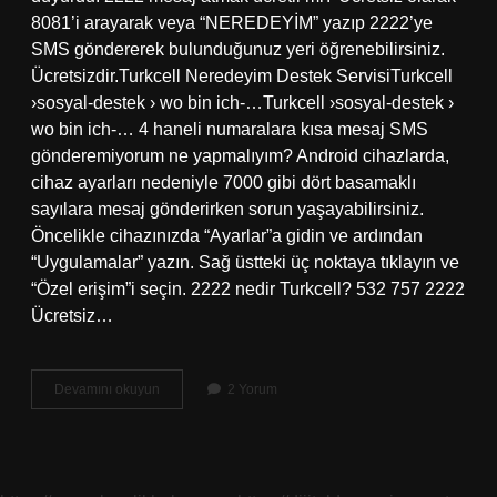
8081’i arayarak veya “NEREDEYİM” yazıp 2222’ye
SMS göndererek bulunduğunuz yeri öğrenebilirsiniz.
Ücretsizdir.Turkcell Neredeyim Destek ServisiTurkcell
›sosyal-destek › wo bin ich-…Turkcell ›sosyal-destek ›
wo bin ich-… 4 haneli numaralara kısa mesaj SMS
gönderemiyorum ne yapmalıyım? Android cihazlarda,
cihaz ayarları nedeniyle 7000 gibi dört basamaklı
sayılara mesaj gönderirken sorun yaşayabilirsiniz.
Öncelikle cihazınızda “Ayarlar”a gidin ve ardından
“Uygulamalar” yazın. Sağ üstteki üç noktaya tıklayın ve
“Özel erişim”i seçin. 2222 nedir Turkcell? 532 757 2222
Ücretsiz…
2222
Devamını okuyun
2 Yorum
Ye
Nasıl
Mesaj
Gönderebilirim