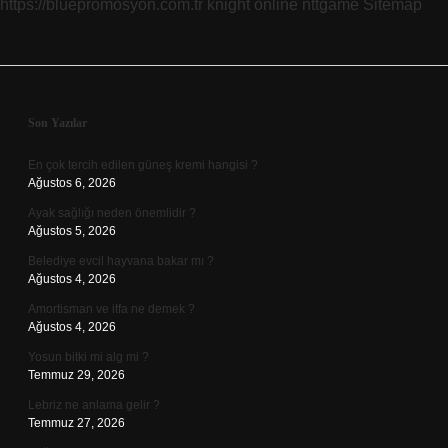
https://bluepromosyon.com.tr
knight online
nttgame
Sitemap
Sidebar
Son Yazılar
En çok tercih edilen güneş kremi hangisi ?
Ağustos 6, 2026
Ayak sağlığı neden önemlidir ?
Ağustos 5, 2026
Belediye evcil hayvana bakar mı ?
Ağustos 4, 2026
Amortisman ve itfa ne demek ?
Ağustos 4, 2026
Yosun bitki mi alg mi ?
Temmuz 29, 2026
Lebriz ne anlama gelir ?
Temmuz 27, 2026