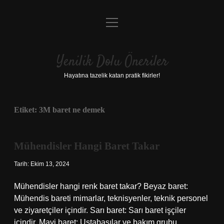
menüyü
Anasayfa
aç
Gizlilik Politikası
Yenilik Dolu Öneriler
Yasal Uyarı
Hayatına tazelik katan pratik fikirler!
Hakkımızda
Etiket:
3M baret ne demek
Mühendisler Hangi Baret Takar
Tarih: Ekim 13, 2024
Mühendisler hangi renk baret takar? Beyaz baret:
Mühendis bareti mimarlar, teknisyenler, teknik personel
ve ziyaretçiler içindir. Sarı baret: Sarı baret işçiler
içindir. Mavi baret: Ustabaşılar ve bakım grubu