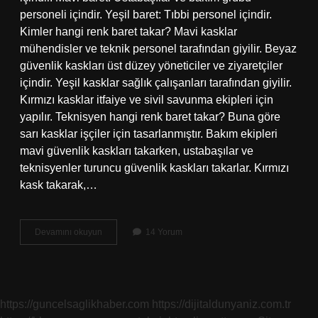
personeli içindir. Yeşil baret: Tıbbi personel içindir.
Kimler hangi renk baret takar? Mavi kasklar
mühendisler ve teknik personel tarafından giyilir. Beyaz
güvenlik kaskları üst düzey yöneticiler ve ziyaretçiler
içindir. Yeşil kasklar sağlık çalışanları tarafından giyilir.
Kırmızı kasklar itfaiye ve sivil savunma ekipleri için
yapılır. Teknisyen hangi renk baret takar? Buna göre
sarı kasklar işçiler için tasarlanmıştır. Bakım ekipleri
mavi güvenlik kaskları takarken, ustabaşılar ve
teknisyenler turuncu güvenlik kaskları takarlar. Kırmızı
kask takarak,…
Mühendisler
Devamını okuyun
14 Yorum
Hangi
Baret
Takar
https://guncelsaglikhaber.com
https://dijitaldunyaniz.com.tr