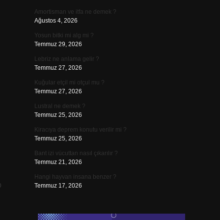
Amortisman ve itfa ne demek ?
Ağustos 4, 2026
Yosun bitki mi alg mi ?
Temmuz 29, 2026
Lebriz ne anlama gelir ?
Temmuz 27, 2026
Kuğular etçil mi otçul mu ?
Temmuz 27, 2026
Lustral ne demek ?
Temmuz 25, 2026
Kiracıya deprem konutu verilir mi ?
Temmuz 25, 2026
Bant izi vücuttan nasıl çıkarılır ?
Temmuz 21, 2026
Hangi hayvan insana benzer ?
p
Temmuz 17, 2026