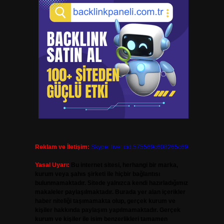
Reklam ve İletişim:
Skype: live:.cid.575569c608265c69
Yasal Uyarı:
Bu internet sitesi, herhangi bir marka,
kurum veya şahıs şirketi ile hiçbir bağlantısı
bulunmamaktadır. Sitede yalnızca kendi hazırladığımız
makaleler paylaşılmaktadır. Burada yer alan içerikler
haber niteliği taşımamakta olup, gerçek kurum ve
kişiler hakkında paylaşım yapılmamaktadır. Gerçek
kurum ve kişiler ile isim benzerlikleri tamamen