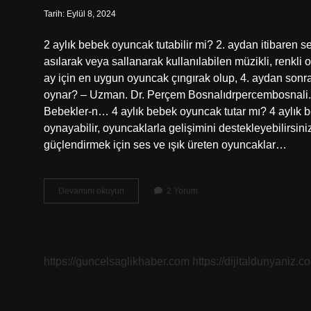
Tarih: Eylül 8, 2024
2 aylık bebek oyuncak tutabilir mi? 2. aydan itibaren s
asılarak veya sallanarak kullanılabilen müzikli, renkli oy
ay için en uygun oyuncak çıngırak olup, 4. aydan son
oynar? – Uzman. Dr. Perçem Bosnalıdrpercembosnali.c
Bebekler-n… 4 aylık bebek oyuncak tutar mı? 4 aylık be
oynayabilir, oyuncaklarla gelişimini destekleyebilirsiniz.
güçlendirmek için ses ve ışık üreten oyuncaklar…
Bebekler
Devamını okuyun
2 Yorum
Kaç
Aylıkken
Oyuncak
Tutar
https://guncelsaglikhaber.com
https://dijitaldunyaniz.co