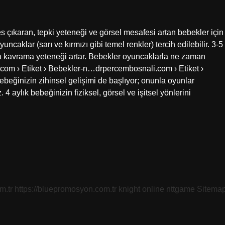
es çıkaran, tepki yeteneği ve görsel mesafesi artan bebekler için
uncaklar (sarı ve kırmızı gibi temel renkler) tercih edilebilir. 3-5
ra kavrama yeteneği artar. Bebekler oyuncaklarla ne zaman
om › Etiket › Bebekler-n…drpercembosnali.com › Etiket ›
beğinizin zihinsel gelişimi de başlıyor; onunla oyunlar
 4 aylık bebeğinizin fiziksel, görsel ve işitsel yönlerini
m.tr
https://bluepromosyon.com.tr
knight online
nttgame
Sitema