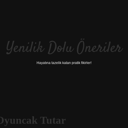
Yenilik Dolu Öneriler
Hayatına tazelik katan pratik fikirler!
 Oyuncak Tutar