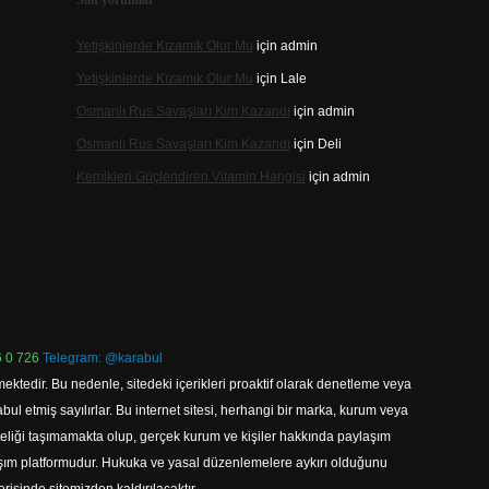
Son yorumlar
Yetişkinlerde Kızamık Olur Mu
için
admin
Yetişkinlerde Kızamık Olur Mu
için
Lale
Osmanlı Rus Savaşları Kim Kazandı
için
admin
Osmanlı Rus Savaşları Kim Kazandı
için
Deli
Kemikleri Güçlendiren Vitamin Hangisi
için
admin
 0 726
Telegram: @karabul
ektedir. Bu nedenle, sitedeki içerikleri proaktif olarak denetleme veya
 etmiş sayılırlar. Bu internet sitesi, herhangi bir marka, kurum veya
niteliği taşımamakta olup, gerçek kurum ve kişiler hakkında paylaşım
laşım platformudur. Hukuka ve yasal düzenlemelere aykırı olduğunu