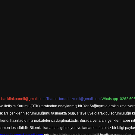
:
backlinkpaneli@gmail.com
Teams:
forumhizmeti@gmail.com
Whatsapp: 0262 606
ve İletişim Kurumu (BTK) tarafından onaylanmış bir Yer Sağlayıcı olarak hizmet verm
rı içeriklerin sorumluluğunu taşımakta olup, siteye üye olarak bu sorumluluğu kabul
a kendi hazırladığımız makaleler paylaşılmaktadır. Burada yer alan içerikler haber 
tamamen tesadüfidir. Sitemiz, kar amacı gütmeyen ve tamamen ücretsiz bir bilgi pay