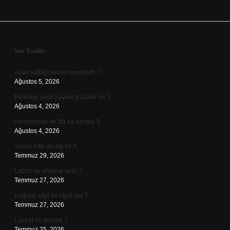
Sidebar
Son Yazılar
Ayak sağlığı neden önemlidir ?
Ağustos 5, 2026
Belediye evcil hayvana bakar mı ?
Ağustos 4, 2026
Amortisman ve itfa ne demek ?
Ağustos 4, 2026
Yosun bitki mi alg mi ?
Temmuz 29, 2026
Lebriz ne anlama gelir ?
Temmuz 27, 2026
Kuğular etçil mi otçul mu ?
Temmuz 27, 2026
Lustral ne demek ?
Temmuz 25, 2026