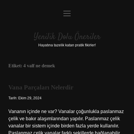
menüyü
Anasayfa
aç
Gizlilik Politikası
Yenilik Dolu Öneriler
Yasal Uyarı
Hayatına tazelik katan pratik fikirler!
Hakkımızda
Etiket:
4 valf ne demek
Vana Parçaları Nelerdir
Tarih: Ekim 29, 2024
Vananın içinde ne var? Vanalar çoğunlukla paslanmaz
çelik ve bakır alaşımlarından yapılır. Paslanmaz çelik
vanalar bir sistem içinde birden fazla yerde kullanılır.
Paslanmaz çelik vanalar farklı şekillerde bağlanabilir.