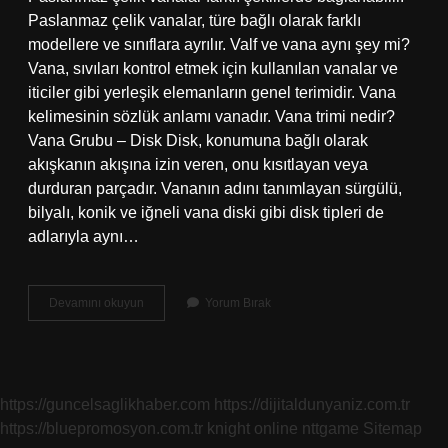
Paslanmaz çelik vanalar, türe bağlı olarak farklı
modellere ve sınıflara ayrılır. Valf ve vana aynı şey mi?
Vana, sıvıları kontrol etmek için kullanılan vanalar ve
iticiler gibi yerleşik elemanların genel terimidir. Vana
kelimesinin sözlük anlamı vanadır. Vana trimi nedir?
Vana Grubu – Disk Disk, konumuna bağlı olarak
akışkanın akışına izin veren, onu kısıtlayan veya
durduran parçadır. Vananın adını tanımlayan sürgülü,
bilyalı, konik ve iğneli vana diski gibi disk tipleri de
adlarıyla aynı…
Vana
Devamını okuyun
Yorum Bırak
Parçaları
Nelerdir
https://guncelsaglikhaber.com
https://dijitaldunyaniz.com.tr
https://bluepromosyon.com.tr
knight online
nttgame
Sitemap