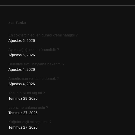
Sidebar
Son Yazılar
En çok tercih edilen güneş kremi hangisi ?
Ağustos 6, 2026
Ayak sağlığı neden önemlidir ?
Ağustos 5, 2026
Belediye evcil hayvana bakar mı ?
Ağustos 4, 2026
Amortisman ve itfa ne demek ?
Ağustos 4, 2026
Yosun bitki mi alg mi ?
Temmuz 29, 2026
Lebriz ne anlama gelir ?
Temmuz 27, 2026
Kuğular etçil mi otçul mu ?
Temmuz 27, 2026