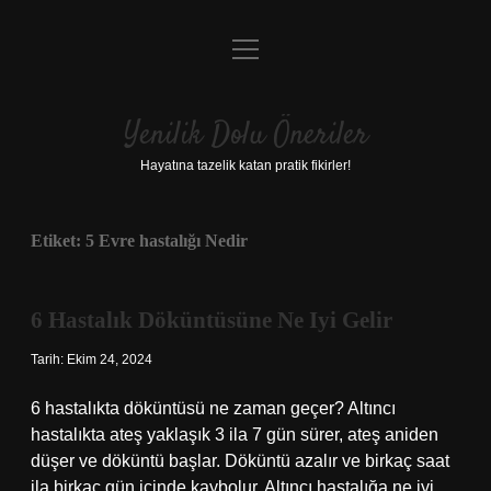
menüyü
Anasayfa
aç
Gizlilik Politikası
Yenilik Dolu Öneriler
Yasal Uyarı
Hayatına tazelik katan pratik fikirler!
Hakkımızda
Etiket:
5 Evre hastalığı Nedir
6 Hastalık Döküntüsüne Ne Iyi Gelir
Tarih: Ekim 24, 2024
6 hastalıkta döküntüsü ne zaman geçer? Altıncı
hastalıkta ateş yaklaşık 3 ila 7 gün sürer, ateş aniden
düşer ve döküntü başlar. Döküntü azalır ve birkaç saat
ila birkaç gün içinde kaybolur. Altıncı hastalığa ne iyi