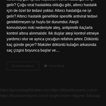
gelir? Çoğu viral hastalıkta olduğu gibi, altıncı hastalık
için de özel bir tedavi yoktur. Altıncı hastalığa ne iyi
gelir? Altıncı hastalık genellikle spesifik antiviral tedavi
gerektirmeyen iyi huylu bir durumdur. Ateşli
konvulsiyon riski nedeniyle ateş, antipiretik ilaçlarla
kontrol altına alınmalıdır. Ilık duşlar ateşi kontrol etmeye
yardımcı olur ve ayrıca çocuğun refahını artırır. Döküntü
kaç günde geçer? Maküler döküntü kulağın arkasında
saç çizgisi boyunca başlar ve…
6
Devamını okuyun
Yorum Bırak
Hastalık
Döküntüsüne
Ne
Iyi
Gelir
https://guncelsaglikhaber.com
https://dijitaldunyaniz.com.tr
https://bluepromosyon.com.tr
knight online
nttgame
Sitemap