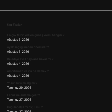
Sidebar
Son Yazılar
En çok tercih edilen güneş kremi hangisi ?
Ağustos 6, 2026
Ayak sağlığı neden önemlidir ?
Ağustos 5, 2026
Belediye evcil hayvana bakar mı ?
Ağustos 4, 2026
Amortisman ve itfa ne demek ?
Ağustos 4, 2026
Yosun bitki mi alg mi ?
Temmuz 29, 2026
Lebriz ne anlama gelir ?
Temmuz 27, 2026
Kuğular etçil mi otçul mu ?
Temmuz 27, 2026