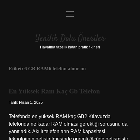
menüyü
Anasayfa
aç
Gizlilik Politikası
Yenilik Dolu Öneriler
Yasal Uyarı
Hayatına tazelik katan pratik fikirler!
Hakkımızda
Etiket:
6 GB RAMli telefon alınır mı
En Yüksek Ram Kaç Gb Telefon
Tarih: Nisan 1, 2025
Telefonda en yüksek RAM kaç GB? Kılavuzda
telefonda ne kadar RAM olması gerektiği sorusunu da
yanıtladık. Akıllı telefonların RAM kapasitesi
teknolojinin geliştirilmesinde önemli ölçüde gelişmiştir.