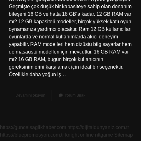
Geçmişte çok düşük bir kapasiteye sahip olan donanım
bileşeni 16 GB ve hatta 18 GB’a kadar. 12 GB RAM var
mı? 12 GB kapasiteli modeller, birçok yüksek katlı oyun
oynamanıza yardımcı olacaktır. Ram 12 GB kullanıcıları
oyunlarda ve normal kullanımlarda akıcı deneyim
yapabilir. RAM modelleri hem dizüstü bilgisayarlar hem
de masaüstü modelleri için mevcuttur. 16 GB RAM var
mı? 16 GB RAM, bugün birçok kullanıcının
gereksinimlerini karşılamak için ideal bir seçenektir.
Özellikle daha yoğun iş…
En
Devamını okuyun
Yorum Bırak
Yüksek
Ram
Kaç
Gb
Telefon
https://guncelsaglikhaber.com
https://dijitaldunyaniz.com.tr
https://bluepromosyon.com.tr
knight online
nttgame
Sitemap