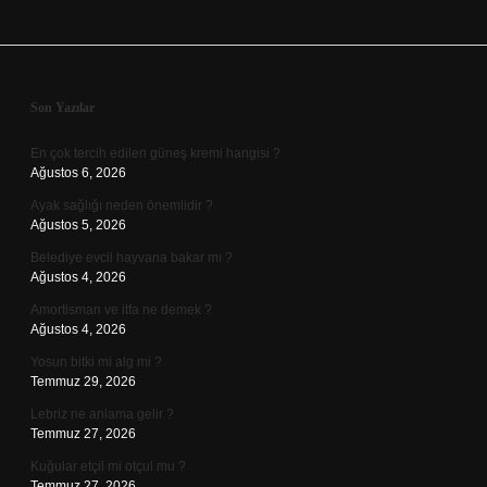
Sidebar
Son Yazılar
En çok tercih edilen güneş kremi hangisi ?
Ağustos 6, 2026
Ayak sağlığı neden önemlidir ?
Ağustos 5, 2026
Belediye evcil hayvana bakar mı ?
Ağustos 4, 2026
Amortisman ve itfa ne demek ?
Ağustos 4, 2026
Yosun bitki mi alg mi ?
Temmuz 29, 2026
Lebriz ne anlama gelir ?
Temmuz 27, 2026
Kuğular etçil mi otçul mu ?
Temmuz 27, 2026