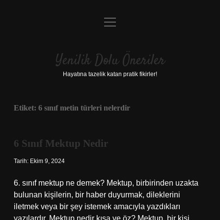
menüyü
Anasayfa
aç
Gizlilik Politikası
Yenilik Dolu Öneriler
Yasal Uyarı
Hayatına tazelik katan pratik fikirler!
Hakkımızda
Etiket:
6 sınıf metin türleri nelerdir
6 Sınıf Mektup Nedir
Tarih: Ekim 9, 2024
6. sınıf mektup ne demek? Mektup, birbirinden uzakta
bulunan kişilerin, bir haber duyurmak, dileklerini
iletmek veya bir şey istemek amacıyla yazdıkları
yazılardır. Mektup nedir kısa ve öz? Mektup, bir kişi