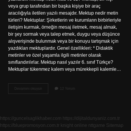
veya grup tarafından bir başka kişiye bir araç
aracılığıyla iletilen yazılı mesajdır. Mektup nedir metin
türleri? Mektuplar: Şirketlerin ve kurumların birbirleriyle
iletişim kurmak, örneğin mesaj iletmek, mesaj almak,
bir şey sormak veya talep etmek, duygu veya düşünce
alışverişinde bulunmak veya bir konuyu tartışmak için
yazdıkları mektuplardır. Genel özellikleri: * Didaktik
metinler ve özel yaşamla ilgili metinler olarak
sınıflandırılırlar. Mektup nasıl yazılır 6. sınıf Türkçe?
Mektuplar tükenmez kalem veya mürekkepli kalemle…
6
Devamını okuyun
12 Yorum
Sınıf
Mektup
Nedir
https://guncelsaglikhaber.com
https://dijitaldunyaniz.com.tr
https://bluepromosyon.com.tr
knight online
nttgame
Sitemap