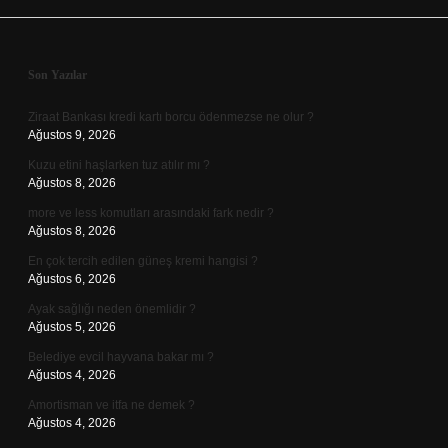
Sidebar
Son Yazılar
Ziraat Bankası kredi kartı borcu ödenmezse ne olur ?
Ağustos 9, 2026
Kuzu etini haşlarken tuz atılır mı ?
Ağustos 8, 2026
more ve less komutları arasındaki fark nedir ?
Ağustos 8, 2026
En çok tercih edilen güneş kremi hangisi ?
Ağustos 6, 2026
Ayak sağlığı neden önemlidir ?
Ağustos 5, 2026
Belediye evcil hayvana bakar mı ?
Ağustos 4, 2026
Amortisman ve itfa ne demek ?
Ağustos 4, 2026