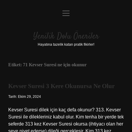
menüyü
Anasayfa
aç
Gizlilik Politikası
Yenilik Dolu Öneriler
Yasal Uyarı
Hayatına tazelik katan pratik fikirler!
Hakkımızda
Etiket:
71 Kevser Suresi ne için okunur
Kevser Suresi 3 Kere Okunursa Ne Olur
Tarih: Ekim 29, 2024
Kevser Suresi dilek için kaç defa okunur? 313. Kevser
Suresi ile dilekleriniz kabul olur. Kim tenha bir yerde tek
seferde 313 kez Kevser Suresi okursa (ihtiyacı olan her
şeye niyet ederse) dileği gerçekleşir. Kim 313 kez