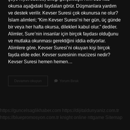
okursa aşağıdaki faydaları görür. Düşmanlara yardım
ve destek verilir. Kevser Suresi çok okunursa ne olur?
İslam alimleri; “Kim Kevser Suresi’ni her gün, üç günde
bir veya her hafta okursa, dilekleri kabul olur.” dediler.
Alimler, Sure’nin insanlar için birçok faydası olduğunu
ve mutlaka okunması gerektiğini iddia ediyorlar.
Alimlere göre, Kevser Suresi’ni okuyan kişi birçok
fayda elde eder. Kevser suresinin mucizesi nedir?
Kevser Suresi hemen hemen…
Kevser
Devamını okuyun
Yorum Bırak
Suresi
3
Kere
Okunursa
Ne
https://guncelsaglikhaber.com
https://dijitaldunyaniz.com.tr
Olur
https://bluepromosyon.com.tr
knight online
nttgame
Sitemap