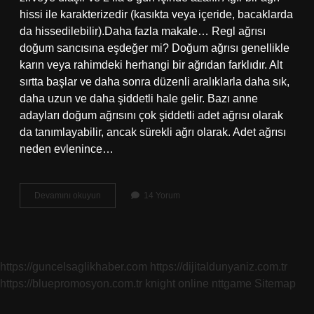
hissi ile karakterizedir (kasıkta veya içeride, bacaklarda
da hissedilebilir).Daha fazla makale… Regl ağrısı
doğum sancısına eşdeğer mi? Doğum ağrısı genellikle
karın veya rahimdeki herhangi bir ağrıdan farklıdır. Alt
sırtta başlar ve daha sonra düzenli aralıklarla daha sık,
daha uzun ve daha şiddetli hale gelir. Bazı anne
adayları doğum ağrısını çok şiddetli adet ağrısı olarak
da tanımlayabilir, ancak sürekli ağrı olarak. Adet ağrısı
neden evlenince…
Regl
Devamını okuyun
14 Yorum
Ağrısı
Hangi
Acıya
Eşdeğer
https://guncelsaglikhaber.com
https://dijitaldunyaniz.com.tr
https://bluepromosyon.com.tr
knight online
nttgame
Sitemap