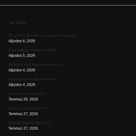
Sidebar
Son Yazılar
En çok tercih edilen güneş kremi hangisi ?
Ağustos 6, 2026
Ayak sağlığı neden önemlidir ?
Ağustos 5, 2026
Belediye evcil hayvana bakar mı ?
Ağustos 4, 2026
Amortisman ve itfa ne demek ?
Ağustos 4, 2026
Yosun bitki mi alg mi ?
Temmuz 29, 2026
Lebriz ne anlama gelir ?
Temmuz 27, 2026
Kuğular etçil mi otçul mu ?
Temmuz 27, 2026