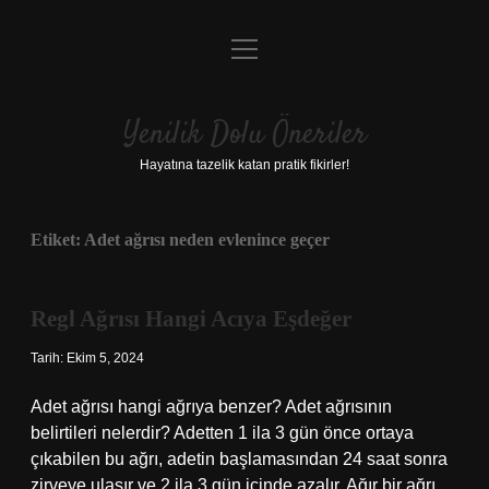
menüyü
Anasayfa
aç
Gizlilik Politikası
Yenilik Dolu Öneriler
Yasal Uyarı
Hayatına tazelik katan pratik fikirler!
Hakkımızda
Etiket:
Adet ağrısı neden evlenince geçer
Regl Ağrısı Hangi Acıya Eşdeğer
Tarih: Ekim 5, 2024
Adet ağrısı hangi ağrıya benzer? Adet ağrısının
belirtileri nelerdir? Adetten 1 ila 3 gün önce ortaya
çıkabilen bu ağrı, adetin başlamasından 24 saat sonra
zirveye ulaşır ve 2 ila 3 gün içinde azalır. Ağır bir ağrı