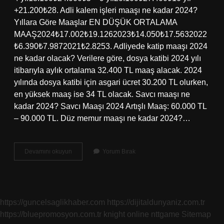
+21.200₺28. Adli kalem işleri maaşı ne kadar 2024?
Yıllara Göre Maaşlar EN DÜŞÜK ORTALAMA
MAAŞ2024₺17.002₺19.1262023₺14.050₺17.5632022
₺6.390₺7.9872021₺2.8253. Adliyede katip maaşı 2024
ne kadar olacak? Verilere göre, dosya katibi 2024 yılı
itibarıyla aylık ortalama 32.400 TL maaş alacak. 2024
yılında dosya katibi için asgari ücret 30.200 TL olurken,
en yüksek maaş ise 34 TL olacak. Savcı maaşı ne
kadar 2024? Savcı Maaşı 2024 Artışlı Maaş: 60.000 TL
– 90.000 TL. Düz memur maaşı ne kadar 2024?…
Adliyede
Devamını okuyun
Yorum Bırak
Çalışanların
Maaşı
Ne
Kadar
https://guncelsaglikhaber.com
https://dijitaldunyaniz.com.tr
https://bluepromosyon.com.tr
knight online
nttgame
Sitemap