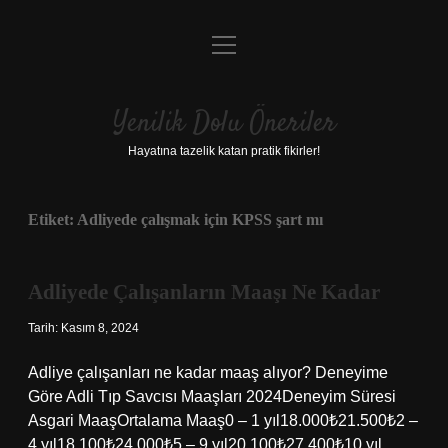
menüyü
Anasayfa
aç
Gizlilik Politikası
Yenilik Dolu Öneriler
Yasal Uyarı
Hayatına tazelik katan pratik fikirler!
Hakkımızda
Etiket:
Adliyede çalışmak için KPSS şart mı
Adliyede Çalışanların Maaşı Ne Kadar
Tarih: Kasım 8, 2024
Adliye çalışanları ne kadar maaş alıyor? Deneyime
Göre Adli Tıp Savcısı Maaşları 2024Deneyim Süresi
Asgari MaaşOrtalama Maaş0 – 1 yıl18.000₺21.500₺2 –
4 yıl18.100₺24.000₺5 – 9 yıl20.100₺27.400₺10 yıl