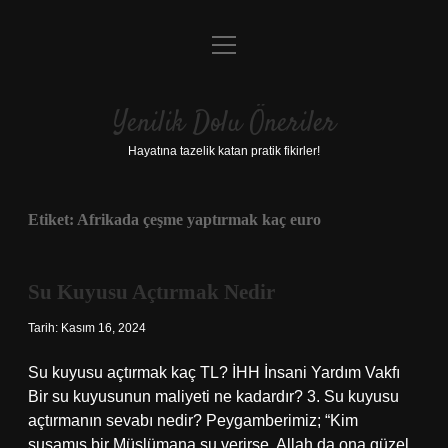
menüyü
Anasayfa
aç
Gizlilik Politikası
Yenilik Dolu Öneriler
Yasal Uyarı
Hayatına tazelik katan pratik fikirler!
Hakkımızda
Etiket:
Afrikada çeşme yaptırmak kaç euro
Su Kuyusu Açtırmak Nedir
Tarih: Kasım 16, 2024
Su kuyusu açtırmak kaç TL? İHH İnsani Yardım Vakfı
Bir su kuyusunun maliyeti ne kadardır? 3. Su kuyusu
açtırmanın sevabı nedir? Peygamberimiz; “Kim
susamış bir Müslümana su verirse, Allah da ona güzel