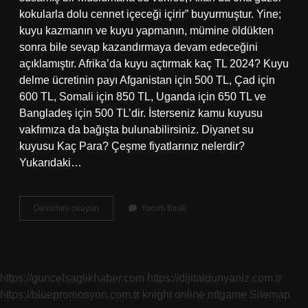
kokularla dolu cennet içeceği içirir” buyurmuştur. Yine;
kuyu kazmanın ve kuyu yapmanın, mümine öldükten
sonra bile sevap kazandırmaya devam edeceğini
açıklamıştır. Afrika’da kuyu açtırmak kaç TL 2024? Kuyu
delme ücretinin payı Afganistan için 500 TL, Çad için
600 TL, Somali için 850 TL, Uganda için 650 TL ve
Bangladeş için 500 TL’dir. İsterseniz kamu kuyusu
vakfımıza da bağışta bulunabilirsiniz. Diyanet su
kuyusu Kaç Para? Çeşme fiyatlarınız nelerdir?
Yukarıdaki…
Su
Devamını okuyun
Yorum Bırak
Kuyusu
Açtırmak
Nedir
https://guncelsaglikhaber.com
https://dijitaldunyaniz.com.tr
https://bluepromosyon.com.tr
knight online
nttgame
Sitemap