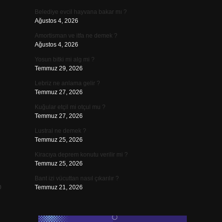
Belediye evcil hayvana bakar mı ?
Ağustos 4, 2026
Amortisman ve itfa ne demek ?
Ağustos 4, 2026
Yosun bitki mi alg mi ?
Temmuz 29, 2026
Lebriz ne anlama gelir ?
Temmuz 27, 2026
Kuğular etçil mi otçul mu ?
Temmuz 27, 2026
Lustral ne demek ?
Temmuz 25, 2026
Kiracıya deprem konutu verilir mi ?
Temmuz 25, 2026
Bant izi vücuttan nasıl çıkarılır ?
p
Temmuz 21, 2026