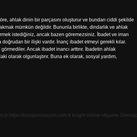
göre, ahlak dinin bir parçasını oluşturur ve bundan ciddi şekilde
akmak mümkün değildir. Bununla birlikte, dindarlık ve ahlak
görmek istediğiniz, ancak bazen göremezsiniz. İbadet ve iman
 doğrudan bir ilişki vardır. İnanç ibadet etmeyi gerekli kılar.
 görmediler. Ancak ibadet inancı arttırır. İbadetin ahlak
aki olarak olgunlaştırır. Buna ek olarak, sosyal yardım,
m.tr
https://bluepromosyon.com.tr
knight online
nttgame
Sitema