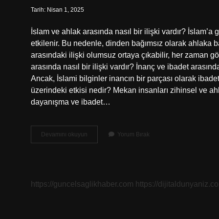
Tarih: Nisan 1, 2025
İslam ve ahlak arasında nasıl bir ilişki vardır? İslam’a 
etkilenir. Bu nedenle, dinden bağımsız olarak ahlaka b
arasındaki ilişki olumsuz ortaya çıkabilir, her zaman 
arasında nasıl bir ilişki vardır? İnanç ve ibadet arasında
Ancak, İslami bilginler inancın bir parçası olarak ibadet
üzerindeki etkisi nedir? Mekan insanları zihinsel ve ahl
dayanışma ve ibadet…
Ibadet
Devamını okuyun
Yorum Bırak
Ve
Ahlak
Arasında
Nasıl
Bir
https://guncelsaglikhaber.com
https://dijitaldunyaniz.co
Ilişki
Var