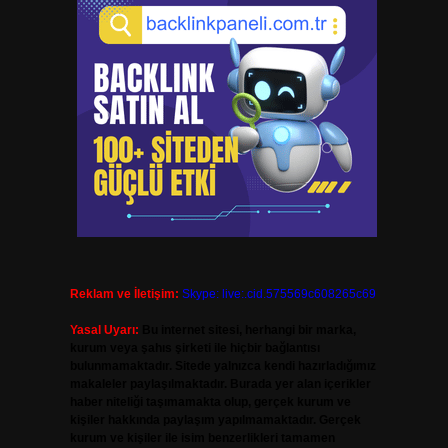
Reklam ve İletişim:
Skype: live:.cid.575569c608265c69
Yasal Uyarı:
Bu internet sitesi, herhangi bir marka,
kurum veya şahıs şirketi ile hiçbir bağlantısı
bulunmamaktadır. Sitede yalnızca kendi hazırladığımız
makaleler paylaşılmaktadır. Burada yer alan içerikler
haber niteliği taşımamakta olup, gerçek kurum ve
kişiler hakkında paylaşım yapılmamaktadır. Gerçek
kurum ve kişiler ile isim benzerlikleri tamamen