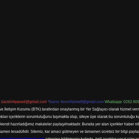
:
backlinkpaneli@gmail.com
Teams:
forumhizmeti@gmail.com
Whatsapp: 0262 606
ve İletişim Kurumu (BTK) tarafından onaylanmış bir Yer Sağlayıcı olarak hizmet verm
rı içeriklerin sorumluluğunu taşımakta olup, siteye üye olarak bu sorumluluğu kabul
a kendi hazırladığımız makaleler paylaşılmaktadır. Burada yer alan içerikler haber 
tamamen tesadüfidir. Sitemiz, kar amacı gütmeyen ve tamamen ücretsiz bir bilgi pay