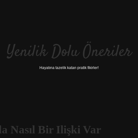
Yenilik Dolu Öneriler
Hayatına tazelik katan pratik fikirler!
 Nasıl Bir Ilişki Var