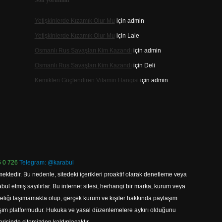
Son yorumlar
Yetişkinlerde Kızamık Olur Mu
için
admin
Yetişkinlerde Kızamık Olur Mu
için
Lale
Osmanlı Rus Savaşları Kim Kazandı
için
admin
Osmanlı Rus Savaşları Kim Kazandı
için
Deli
Kemikleri Güçlendiren Vitamin Hangisi
için
admin
 0 726
Telegram: @karabul
ektedir. Bu nedenle, sitedeki içerikleri proaktif olarak denetleme veya
 etmiş sayılırlar. Bu internet sitesi, herhangi bir marka, kurum veya
niteliği taşımamakta olup, gerçek kurum ve kişiler hakkında paylaşım
laşım platformudur. Hukuka ve yasal düzenlemelere aykırı olduğunu