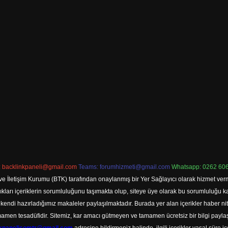
:
backlinkpaneli@gmail.com
Teams:
forumhizmeti@gmail.com
Whatsapp: 0262 606
ve İletişim Kurumu (BTK) tarafından onaylanmış bir Yer Sağlayıcı olarak hizmet verm
rı içeriklerin sorumluluğunu taşımakta olup, siteye üye olarak bu sorumluluğu kabul
a kendi hazırladığımız makaleler paylaşılmaktadır. Burada yer alan içerikler haber 
tamamen tesadüfidir. Sitemiz, kar amacı gütmeyen ve tamamen ücretsiz bir bilgi pay