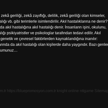
ekâ geriliği, zekâ zayıflığı, delilik, zekâ geriliği olan kimseler,
lığı vb. gibi terimlerle isimlendirilir. Akıl hastalıklarına ne denir?
nda akıl hastalığına akıl hastalığı denir. İnsanların işini, okulunu,
alığı psikiyatristler ve psikologlar tarafından tedavi edilir. Akıl
i genetik ve çevresel faktörlerden kaynaklandığına inanılır:
larında da akıl hastalığı olan kişilerde daha yaygındır. Bazı genle
 durumunuz…
m.tr
https://bluepromosyon.com.tr
knight online
nttgame
Sitema