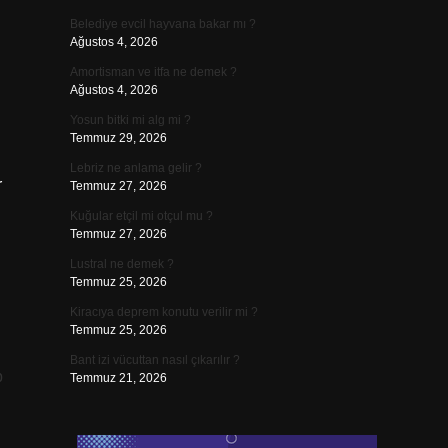
Belediye evcil hayvana bakar mı ?
Ağustos 4, 2026
Amortisman ve itfa ne demek ?
Ağustos 4, 2026
Yosun bitki mi alg mi ?
Temmuz 29, 2026
Lebriz ne anlama gelir ?
r
Temmuz 27, 2026
Kuğular etçil mi otçul mu ?
Temmuz 27, 2026
Lustral ne demek ?
Temmuz 25, 2026
Kiracıya deprem konutu verilir mi ?
Temmuz 25, 2026
Bant izi vücuttan nasıl çıkarılır ?
p
Temmuz 21, 2026