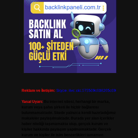
Reklam ve İletişim:
Skype: live:.cid.575569c608265c69
Yasal Uyarı:
Bu internet sitesi, herhangi bir marka,
kurum veya şahıs şirketi ile hiçbir bağlantısı
bulunmamaktadır. Sitede yalnızca kendi hazırladığımız
makaleler paylaşılmaktadır. Burada yer alan içerikler
haber niteliği taşımamakta olup, gerçek kurum ve
kişiler hakkında paylaşım yapılmamaktadır. Gerçek
kurum ve kişiler ile isim benzerlikleri tamamen