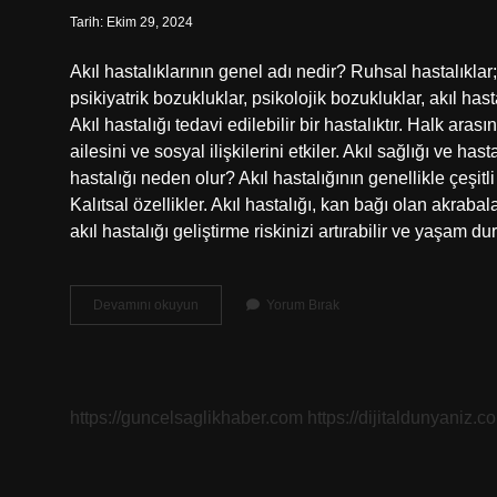
Tarih: Ekim 29, 2024
Akıl hastalıklarının genel adı nedir? Ruhsal hastalıklar; z
psikiyatrik bozukluklar, psikolojik bozukluklar, akıl hasta
Akıl hastalığı tedavi edilebilir bir hastalıktır. Halk arası
ailesini ve sosyal ilişkilerini etkiler. Akıl sağlığı ve hast
hastalığı neden olur? Akıl hastalığının genellikle çeşitl
Kalıtsal özellikler. Akıl hastalığı, kan bağı olan akraba
akıl hastalığı geliştirme riskinizi artırabilir ve yaşam
Akıl
Devamını okuyun
Yorum Bırak
Hastalarının
Genel
Adı
Nedir
https://guncelsaglikhaber.com
https://dijitaldunyaniz.co