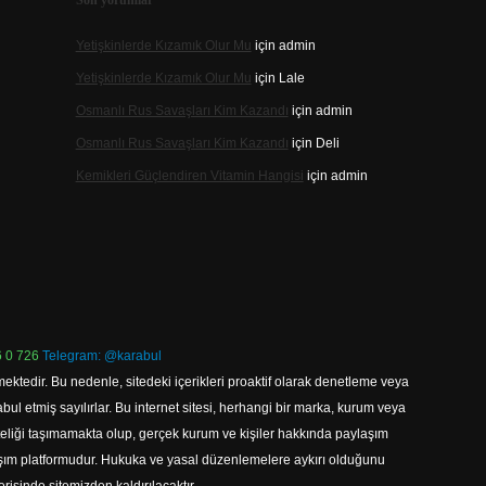
Son yorumlar
Yetişkinlerde Kızamık Olur Mu
için
admin
Yetişkinlerde Kızamık Olur Mu
için
Lale
Osmanlı Rus Savaşları Kim Kazandı
için
admin
Osmanlı Rus Savaşları Kim Kazandı
için
Deli
Kemikleri Güçlendiren Vitamin Hangisi
için
admin
 0 726
Telegram: @karabul
ektedir. Bu nedenle, sitedeki içerikleri proaktif olarak denetleme veya
 etmiş sayılırlar. Bu internet sitesi, herhangi bir marka, kurum veya
niteliği taşımamakta olup, gerçek kurum ve kişiler hakkında paylaşım
laşım platformudur. Hukuka ve yasal düzenlemelere aykırı olduğunu