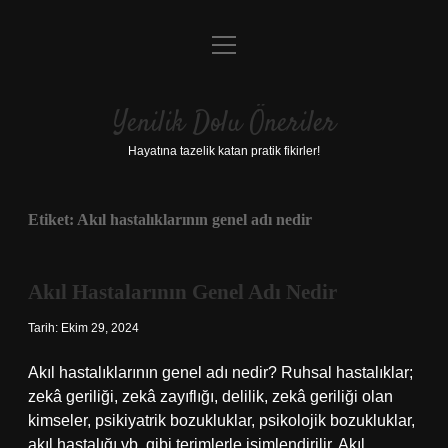
menüyü
Anasayfa
aç
Gizlilik Politikası
Yenilik Dolu Öneriler
Yasal Uyarı
Hayatına tazelik katan pratik fikirler!
Hakkımızda
Etiket:
Akıl hastalıklarının genel adı nedir
Akıl Hastalarının Genel Adı Nedir
Tarih: Ekim 29, 2024
Akıl hastalıklarının genel adı nedir? Ruhsal hastalıklar;
zekâ geriliği, zekâ zayıflığı, delilik, zekâ geriliği olan
kimseler, psikiyatrik bozukluklar, psikolojik bozukluklar,
akıl hastalığı vb. gibi terimlerle isimlendirilir. Akıl