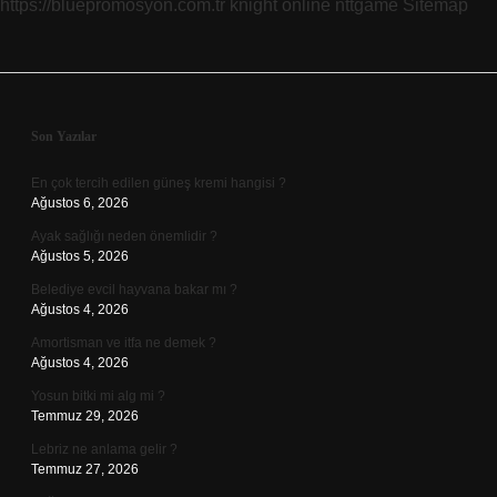
https://bluepromosyon.com.tr
knight online
nttgame
Sitemap
Sidebar
Son Yazılar
En çok tercih edilen güneş kremi hangisi ?
Ağustos 6, 2026
Ayak sağlığı neden önemlidir ?
Ağustos 5, 2026
Belediye evcil hayvana bakar mı ?
Ağustos 4, 2026
Amortisman ve itfa ne demek ?
Ağustos 4, 2026
Yosun bitki mi alg mi ?
Temmuz 29, 2026
Lebriz ne anlama gelir ?
Temmuz 27, 2026