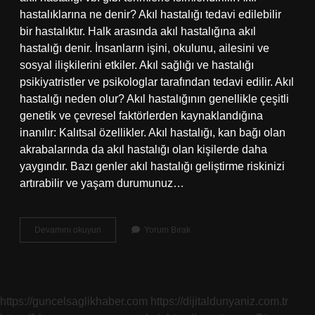
hastalıklarına ne denir? Akıl hastalığı tedavi edilebilir
bir hastalıktır. Halk arasında akıl hastalığına akıl
hastalığı denir. İnsanların işini, okulunu, ailesini ve
sosyal ilişkilerini etkiler. Akıl sağlığı ve hastalığı
psikiyatristler ve psikologlar tarafından tedavi edilir. Akıl
hastalığı neden olur? Akıl hastalığının genellikle çeşitli
genetik ve çevresel faktörlerden kaynaklandığına
inanılır: Kalıtsal özellikler. Akıl hastalığı, kan bağı olan
akrabalarında da akıl hastalığı olan kişilerde daha
yaygındır. Bazı genler akıl hastalığı geliştirme riskinizi
artırabilir ve yaşam durumunuz…
Akıl
Devamını okuyun
Yorum Bırak
Hastalarının
Genel
Adı
Nedir
https://guncelsaglikhaber.com
https://dijitaldunyaniz.com.tr