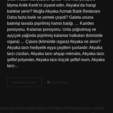
İdyma Antik Kenti’ni ziyaret edin. Akyaka’da hangi
balıklar yenir? Muğla Akyaka Azmak Balık Restoranı
Daha fazla balık ve yemek çeşidi? Galeta ununa
batırılıp tavada pişirilmiş hamsi balığı. … Karides
porsiyonu. Kalamar porsiyonu. Unla yoğrulmuş ve
ayçiçek yağında pişirilmiş kalamar halkaları (kömürde
ızgara) … Çipura (kömürde ızgara) Akyaka ne alınır?
Akyaka tarzı hediyelik eşya çeşitleri şunlardır: Akyaka
tarzı cüzdan, Akyaka tarzı ahşap mıknatıs, Akyaka tarzı
şeffaf polyester, Akyaka tarzı küçük şeffaf mum, Akyaka
tarzı…
Akyaka
Devamını okuyun
Yorum Bırak
Da
Ne
Yenir
https://guncelsaglikhaber.com
https://dijitaldunyaniz.com.tr