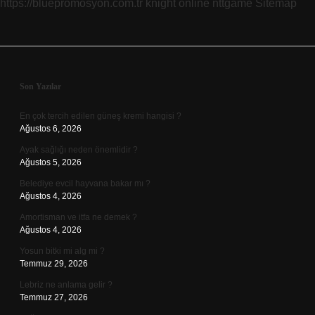
https://bluepromosyon.com.tr
knight online
nttgame
Sitemap
Sidebar
Son Yazılar
En çok tercih edilen güneş kremi hangisi ?
Ağustos 6, 2026
Ayak sağlığı neden önemlidir ?
Ağustos 5, 2026
Belediye evcil hayvana bakar mı ?
Ağustos 4, 2026
Amortisman ve itfa ne demek ?
Ağustos 4, 2026
Yosun bitki mi alg mi ?
Temmuz 29, 2026
Lebriz ne anlama gelir ?
Temmuz 27, 2026