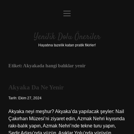
menüyü
Anasayfa
aç
Gizlilik Politikası
Yenilik Dolu Öneriler
Yasal Uyarı
Hayatına tazelik katan pratik fikirler!
Hakkımızda
Etiket:
Akyakada hangi balıklar yenir
Akyaka Da Ne Yenir
Tarih: Ekim 27, 2024
Akyaka neyi meşhur? Akyaka’da yapılacak şeyler: Nail
Çakırhan Müzesi’ni ziyaret edin, Azmak Nehri kıyısında
rakı-balık yapın, Azmak Nehri’nde tekne turu yapın,
Sedir Adası’nda yüzün, Aşıklar Yolu’nda yürüyün,