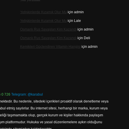
Son yorumlar
Yetişkinlerde Kızamık Olur Mu
için
admin
Yetişkinlerde Kızamık Olur Mu
için
Lale
Osmanlı Rus Savaşları Kim Kazandı
için
admin
Osmanlı Rus Savaşları Kim Kazandı
için
Deli
Kemikleri Güçlendiren Vitamin Hangisi
için
admin
 0 726
Telegram: @karabul
ektedir. Bu nedenle, sitedeki içerikleri proaktif olarak denetleme veya
 etmiş sayılırlar. Bu internet sitesi, herhangi bir marka, kurum veya
niteliği taşımamakta olup, gerçek kurum ve kişiler hakkında paylaşım
laşım platformudur. Hukuka ve yasal düzenlemelere aykırı olduğunu