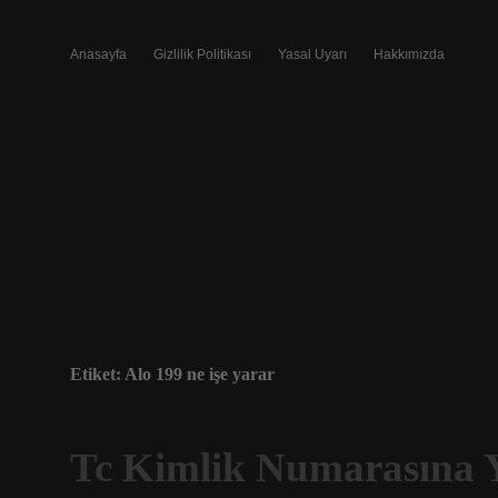
Anasayfa
Gizlilik Politikası
Yasal Uyarı
Hakkımızda
Etiket:
Alo 199 ne işe yarar
Tc Kimlik Numarasına Y