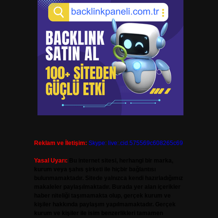
Reklam ve İletişim:
Skype: live:.cid.575569c608265c69
Yasal Uyarı:
Bu internet sitesi, herhangi bir marka,
kurum veya şahıs şirketi ile hiçbir bağlantısı
bulunmamaktadır. Sitede yalnızca kendi hazırladığımız
makaleler paylaşılmaktadır. Burada yer alan içerikler
haber niteliği taşımamakta olup, gerçek kurum ve
kişiler hakkında paylaşım yapılmamaktadır. Gerçek
kurum ve kişiler ile isim benzerlikleri tamamen