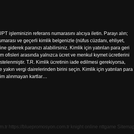
T işleminizin referans numarasını alıcıya iletin. Parayı alın;
umarası ve geçerli kimlik belgenizle (nüfus cüzdanı, ehliyet,
giderek paranızı alabilirsiniz. Kimlik için yatırılan para geri
tim ofisleri arasında yalnızca ücret ve menkul kıymet ücretlerini
listelenmiştir. T.R. Kimlik ücretinin iade edilmesi gerekiyorsa,
 yakın vergi dairelerinden birini seçin. Kimlik için yatırılan para
slim alınmayan kartlar…
m.tr
https://bluepromosyon.com.tr
knight online
nttgame
Sitema