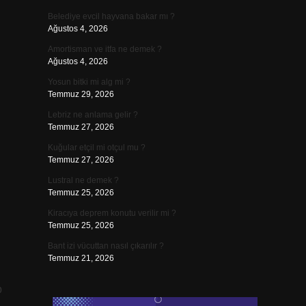
Belediye evcil hayvana bakar mı ?
Ağustos 4, 2026
Amortisman ve itfa ne demek ?
Ağustos 4, 2026
Yosun bitki mi alg mi ?
Temmuz 29, 2026
Lebriz ne anlama gelir ?
Temmuz 27, 2026
Kuğular etçil mi otçul mu ?
Temmuz 27, 2026
Lustral ne demek ?
Temmuz 25, 2026
Kiracıya deprem konutu verilir mi ?
Temmuz 25, 2026
Bant izi vücuttan nasıl çıkarılır ?
Temmuz 21, 2026
p