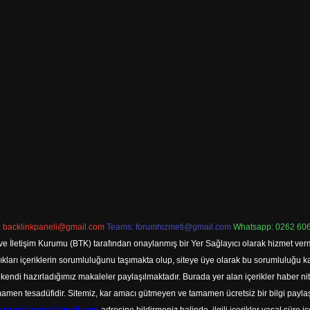
:
backlinkpaneli@gmail.com
Teams:
forumhizmeti@gmail.com
Whatsapp: 0262 606
ve İletişim Kurumu (BTK) tarafından onaylanmış bir Yer Sağlayıcı olarak hizmet verm
rı içeriklerin sorumluluğunu taşımakta olup, siteye üye olarak bu sorumluluğu kabul
a kendi hazırladığımız makaleler paylaşılmaktadır. Burada yer alan içerikler haber 
tamamen tesadüfidir. Sitemiz, kar amacı gütmeyen ve tamamen ücretsiz bir bilgi pay