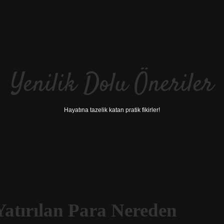
Yenilik Dolu Öneriler
Hayatına tazelik katan pratik fikirler!
atırılan Para Nereden