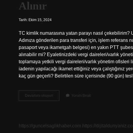
Alınır
Tarih: Ekim 15, 2024
TC kimlik numarasına yatan parayı nasıl çekebilirim? UP
Adınıza gönderilen para transferi için, işlem referans n
pasaport veya ikametgah belgesi) en yakın PTT şubesine 
alınabilir mi? Eyaletinizdeki vergi daireleri/varlık yöne
toplamaya yetkili vergi daireleri/varlık yönetim ofisleri 
iadenin yapılacağı ikamet ettiğiniz veya çalıştığınız yere
kaç gün geçerli? Belirtilen süre içerisinde (90 gün) te
Tc
Devamını okuyun
Yorum Bırak
Kimlik
Numarasına
Yatırılan
Para
Nereden
https://guncelsaglikhaber.com
https://dijitaldunyaniz.co
Alınır