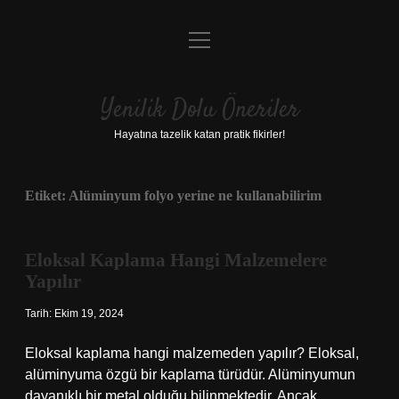
menüyü
Anasayfa
aç
Gizlilik Politikası
Yenilik Dolu Öneriler
Yasal Uyarı
Hayatına tazelik katan pratik fikirler!
Hakkımızda
Etiket:
Alüminyum folyo yerine ne kullanabilirim
Eloksal Kaplama Hangi Malzemelere
Yapılır
Tarih: Ekim 19, 2024
Eloksal kaplama hangi malzemeden yapılır? Eloksal,
alüminyuma özgü bir kaplama türüdür. Alüminyumun
dayanıklı bir metal olduğu bilinmektedir. Ancak