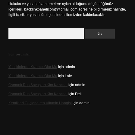
Hukuka ve yasal düzenlemelere aykırı olduğunu düşündüğünüz
içerikleri,
backlinkpanelicomtr@gmail.com
adresine bildirmeniz halinde,
ilgili içerikler yasal süre içerisinde sitemizden kaldırılacaktır.
Arama
Son yorumlar
Yetişkinlerde Kızamık Olur Mu
için
admin
Yetişkinlerde Kızamık Olur Mu
için
Lale
Osmanlı Rus Savaşları Kim Kazandı
için
admin
Osmanlı Rus Savaşları Kim Kazandı
için
Deli
Kemikleri Güçlendiren Vitamin Hangisi
için
admin