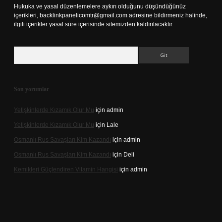
Hukuka ve yasal düzenlemelere aykırı olduğunu düşündüğünüz
içerikleri,
backlinkpanelicomtr@gmail.com
adresine bildirmeniz halinde,
ilgili içerikler yasal süre içerisinde sitemizden kaldırılacaktır.
Arama
Son yorumlar
Yetişkinlerde Kızamık Olur Mu
için
admin
Yetişkinlerde Kızamık Olur Mu
için
Lale
Osmanlı Rus Savaşları Kim Kazandı
için
admin
Osmanlı Rus Savaşları Kim Kazandı
için
Deli
Kemikleri Güçlendiren Vitamin Hangisi
için
admin