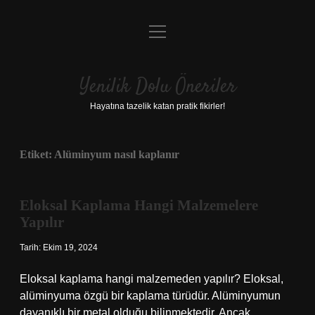
menüyü
Anasayfa
aç
Gizlilik Politikası
Yenilik Dolu Öneriler
Yasal Uyarı
Hayatına tazelik katan pratik fikirler!
Hakkımızda
Etiket:
Alüminyum nasıl kaplanır
Eloksal Kaplama Hangi Malzemelere
Yapılır
Tarih: Ekim 19, 2024
Eloksal kaplama hangi malzemeden yapılır? Eloksal,
alüminyuma özgü bir kaplama türüdür. Alüminyumun
dayanıklı bir metal olduğu bilinmektedir. Ancak