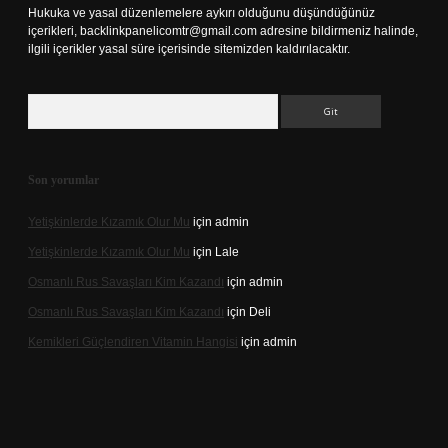
Hukuka ve yasal düzenlemelere aykırı olduğunu düşündüğünüz
içerikleri,
backlinkpanelicomtr@gmail.com
adresine bildirmeniz halinde,
ilgili içerikler yasal süre içerisinde sitemizden kaldırılacaktır.
Arama
Son yorumlar
Yetişkinlerde Kızamık Olur Mu
için
admin
Yetişkinlerde Kızamık Olur Mu
için
Lale
Osmanlı Rus Savaşları Kim Kazandı
için
admin
Osmanlı Rus Savaşları Kim Kazandı
için
Deli
Kemikleri Güçlendiren Vitamin Hangisi
için
admin