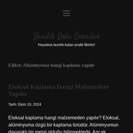
menüyü
Anasayfa
aç
Gizlilik Politikası
Yenilik Dolu Öneriler
Yasal Uyarı
Hayatına tazelik katan pratik fikirler!
Hakkımızda
Etiket:
Alüminyuma hangi kaplama yapılır
Eloksal Kaplama Hangi Malzemelere
Yapılır
Tarih: Ekim 19, 2024
Eloksal kaplama hangi malzemeden yapılır? Eloksal,
alüminyuma özgü bir kaplama türüdür. Alüminyumun
dayanıklı bir metal olduğu bilinmektedir. Ancak