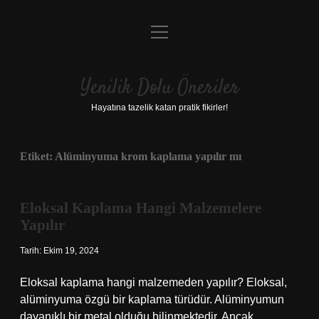
menüyü
Anasayfa
aç
Gizlilik Politikası
Yenilik Dolu Öneriler
Yasal Uyarı
Hayatına tazelik katan pratik fikirler!
Hakkımızda
Etiket:
Alüminyuma krom kaplama yapılır mı
Eloksal Kaplama Hangi Malzemelere
Yapılır
Tarih: Ekim 19, 2024
Eloksal kaplama hangi malzemeden yapılır? Eloksal,
alüminyuma özgü bir kaplama türüdür. Alüminyumun
dayanıklı bir metal olduğu bilinmektedir. Ancak