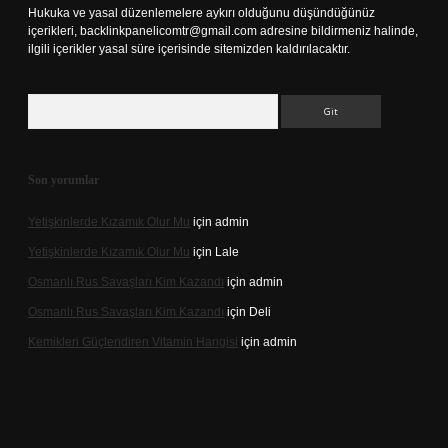
Hukuka ve yasal düzenlemelere aykırı olduğunu düşündüğünüz
içerikleri,
backlinkpanelicomtr@gmail.com
adresine bildirmeniz halinde,
ilgili içerikler yasal süre içerisinde sitemizden kaldırılacaktır.
Arama
Son yorumlar
Yetişkinlerde Kızamık Olur Mu
için
admin
Yetişkinlerde Kızamık Olur Mu
için
Lale
Osmanlı Rus Savaşları Kim Kazandı
için
admin
Osmanlı Rus Savaşları Kim Kazandı
için
Deli
Kemikleri Güçlendiren Vitamin Hangisi
için
admin