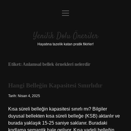
menüyü
Anasayfa
aç
Gizlilik Politikası
Yenilik Dolu Öneriler
Yasal Uyarı
Hayatına tazelik katan pratik fikirler!
Hakkımızda
Etiket:
Anlamsal bellek örnekleri nelerdir
Hangi Belleğin Kapasitesi Sınırlıdır
Tarih: Nisan 4, 2025
Kısa süreli belleğin kapasitesi sınırlı mı? Bilgiler
duyusal bellekten kısa süreli belleğe (KSB) aktarılır ve
burada yaklaşık 15-25 saniye saklanır. Buradaki
kodlama semantik hale geliyor. Kısa vadeli belleğin