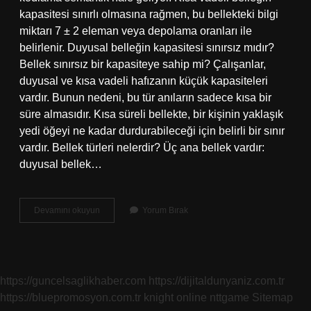
kapasitesi sınırlı olmasına rağmen, bu bellekteki bilgi
miktarı 7 ± 2 eleman veya depolama oranları ile
belirlenir. Duyusal belleğin kapasitesi sınırsız mıdır?
Bellek sınırsız bir kapasiteye sahip mi? Çalışanlar,
duyusal ve kısa vadeli hafızanın küçük kapasiteleri
vardır. Bunun nedeni, bu tür anıların sadece kısa bir
süre almasıdır. Kısa süreli bellekte, bir kişinin yaklaşık
yedi öğeyi ne kadar durdurabileceği için belirli bir sınır
vardır. Bellek türleri nelerdir? Üç ana bellek vardır:
duyusal bellek…
Hangi
Devamını okuyun
Yorum Bırak
Belleğin
Kapasitesi
Sınırlıdır
https://guncelsaglikhaber.com
https://dijitaldunyaniz.com.tr
https://bluepromosyon.com.tr
knight online
nttgame
Sitemap