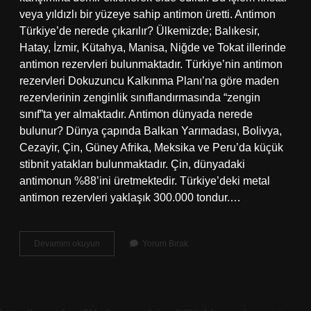
veya yıldızlı bir yüzeye sahip antimon üretti. Antimon
Türkiye’de nerede çıkarılır? Ülkemizde; Balıkesir,
Hatay, İzmir, Kütahya, Manisa, Niğde ve Tokat illerinde
antimon rezervleri bulunmaktadır. Türkiye’nin antimon
rezervleri Dokuzuncu Kalkınma Planı’na göre maden
rezervlerinin zenginlik sınıflandırmasında “zengin
sınıf”ta yer almaktadır. Antimon dünyada nerede
bulunur? Dünya çapında Balkan Yarımadası, Bolivya,
Cezayir, Çin, Güney Afrika, Meksika ve Peru’da küçük
stibnit yatakları bulunmaktadır. Çin, dünyadaki
antimonun %88’ini üretmektedir. Türkiye’deki metal
antimon rezervleri yaklaşık 300.000 tondur.…
Antimon
Devamını okuyun
Yorum Bırak
Ne
Zaman
Keşfedildi