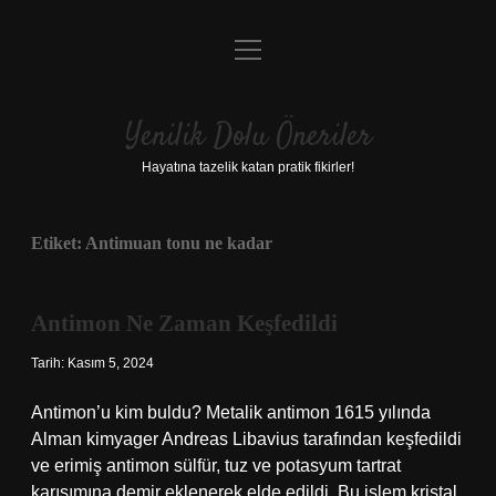
menüyü
Anasayfa
aç
Gizlilik Politikası
Yenilik Dolu Öneriler
Yasal Uyarı
Hayatına tazelik katan pratik fikirler!
Hakkımızda
Etiket:
Antimuan tonu ne kadar
Antimon Ne Zaman Keşfedildi
Tarih: Kasım 5, 2024
Antimon’u kim buldu? Metalik antimon 1615 yılında
Alman kimyager Andreas Libavius ​​​​​​tarafından keşfedildi
ve erimiş antimon sülfür, tuz ve potasyum tartrat
karışımına demir eklenerek elde edildi. Bu işlem kristal