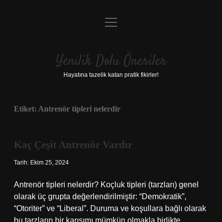
menüyü
Anasayfa
aç
Gizlilik Politikası
Yenilik Dolu Öneriler
Yasal Uyarı
Hayatına tazelik katan pratik fikirler!
Hakkımızda
Etiket:
Antrenör tipleri nelerdir
Kaç Çeşit Antrenör Vardır
Tarih: Ekim 25, 2024
Antrenör tipleri nelerdir? Koçluk tipleri (tarzları) genel
olarak üç grupta değerlendirilmiştir: “Demokratik”,
“Otoriter” ve “Liberal”. Duruma ve koşullara bağlı olarak
bu tarzların bir karışımı mümkün olmakla birlikte,