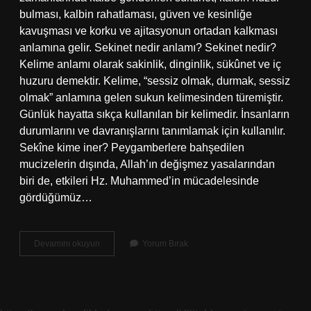
bulması, kalbin rahatlaması, güven ve kesinliğe
kavuşması ve korku ve ajitasyonun ortadan kalkması
anlamına gelir. Sekinet nedir anlamı? Sekinet nedir?
Kelime anlamı olarak sakinlik, dinginlik, sükûnet ve iç
huzuru demektir. Kelime, “sessiz olmak, durmak, sessiz
olmak” anlamına gelen sukun kelimesinden türemiştir.
Günlük hayatta sıkça kullanılan bir kelimedir. İnsanların
durumlarını ve davranışlarını tanımlamak için kullanılır.
Sekîne kime iner? Peygamberlere bahşedilen
mucizelerin dışında, Allah’ın değişmez yasalarından
biri de, etkileri Hz. Muhammed’in mücadelesinde
gördüğümüz…
Sekinet
Devamını okuyun
Yorum Bırak
Inmek
Ne
Demek