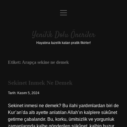
menüyü
Anasayfa
aç
Gizlilik Politikası
Yenilik Dolu Öneriler
Yasal Uyarı
Hayatına tazelik katan pratik fikirler!
Hakkımızda
Etiket:
Arapça sekine ne demek
Sekinet Inmek Ne Demek
Tarih: Kasım 5, 2024
Sekinet inmesi ne demek? Bu ilahi yardımlardan biri de
Kur’an’da altı ayette anlatılan Allah’ın kalplere sükûnet
getirme çabalarıdır. Bu, korku, ümitsizlik ve yorgunluk
zamanlarında kalbe gönderilen sükûnet, kalbin huzur