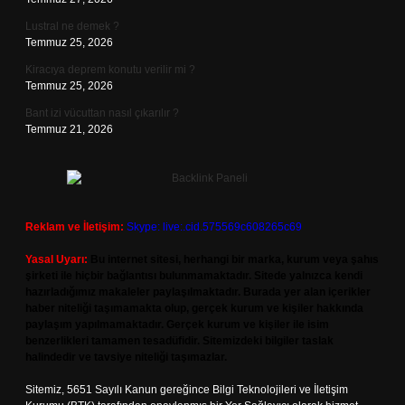
Lustral ne demek ?
Temmuz 25, 2026
Kiracıya deprem konutu verilir mi ?
Temmuz 25, 2026
Bant izi vücuttan nasıl çıkarılır ?
Temmuz 21, 2026
Reklam ve İletişim:
Skype: live:.cid.575569c608265c69
Yasal Uyarı:
Bu internet sitesi, herhangi bir marka, kurum veya şahıs
şirketi ile hiçbir bağlantısı bulunmamaktadır. Sitede yalnızca kendi
hazırladığımız makaleler paylaşılmaktadır. Burada yer alan içerikler
haber niteliği taşımamakta olup, gerçek kurum ve kişiler hakkında
paylaşım yapılmamaktadır. Gerçek kurum ve kişiler ile isim
benzerlikleri tamamen tesadüfidir. Sitemizdeki bilgiler taslak
halindedir ve tavsiye niteliği taşımazlar.
Sitemiz, 5651 Sayılı Kanun gereğince Bilgi Teknolojileri ve İletişim