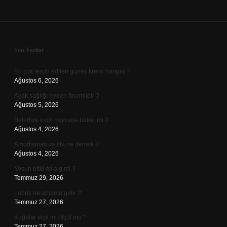
Sidebar
Son Yazılar
En çok tercih edilen güneş kremi hangisi ?
Ağustos 6, 2026
Ayak sağlığı neden önemlidir ?
Ağustos 5, 2026
Belediye evcil hayvana bakar mı ?
Ağustos 4, 2026
Amortisman ve itfa ne demek ?
Ağustos 4, 2026
Yosun bitki mi alg mi ?
Temmuz 29, 2026
Lebriz ne anlama gelir ?
Temmuz 27, 2026
Kuğular etçil mi otçul mu ?
Temmuz 27, 2026