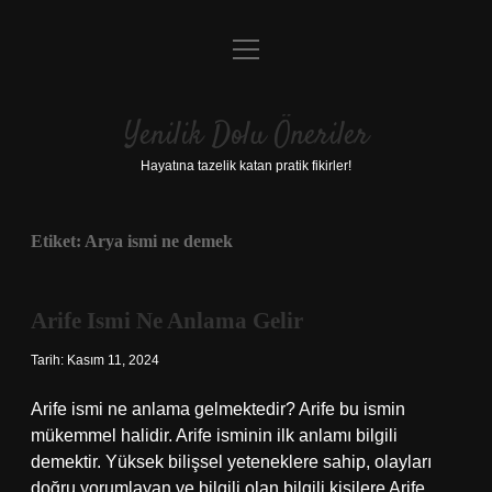
menüyü
Anasayfa
aç
Gizlilik Politikası
Yenilik Dolu Öneriler
Yasal Uyarı
Hayatına tazelik katan pratik fikirler!
Hakkımızda
Etiket:
Arya ismi ne demek
Arife Ismi Ne Anlama Gelir
Tarih: Kasım 11, 2024
Arife ismi ne anlama gelmektedir? Arife bu ismin
mükemmel halidir. Arife isminin ilk anlamı bilgili
demektir. Yüksek bilişsel yeteneklere sahip, olayları
doğru yorumlayan ve bilgili olan bilgili kişilere Arife