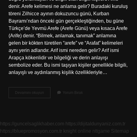
denir. Arefe kelimesi ne anlama gelir? Buradaki kuruluş
töreni Zilhicce ayının dokuzuncu günü, Kurban
Bayramı’ndan önceki gün gerçekleştiğinden, bu güne
Türkçe’de Yevmü Arefe (Arefe Günü) veya kısaca Arefe
(Arife) denir. “Bilmek, anlamak, tanımak” anlamına
gelen bir kökten türetilen “arefe” ve “Arafat” kelimeleri
aynı yerin adlarıdır. Arif ismi nereden gelir? Arif ismi
Arapça kökenlidir ve bilgeliği ve derin anlayışı
sembolize eder. Bu ismi taşıyan kişiler genellikle bilgili,
anlayışlı ve aydınlanmış kişilik özellikleriyle…
Arife
Devamını okuyun
Yorum Bırak
Ismi
Ne
Anlama
Gelir
https://guncelsaglikhaber.com
https://dijitaldunyaniz.com.tr
https://bluepromosyon.com.tr
knight online
nttgame
Sitemap