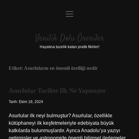
menüyü
Anasayfa
aç
Gizlilik Politikası
Yenilik Dolu Öneriler
Yasal Uyarı
Hayatına tazelik katan pratik fikirler!
Hakkımızda
Etiket:
Asurluların en önemli özelliği nedir
Asurlular Tarihte Ilk Ne Yapmıştır
Tarih: Ekim 18, 2024
Asurlular ilk neyi bulmuştur? Asurlular, özellikle
kütüphaneyi ilk keşfetmeleriyle edebiyata büyük
katkılarda bulunmuşlardır. Ayrıca Anadolu’ya yazıyı
getirmişler ve astronomide önemli bilimsel ilerlemeler