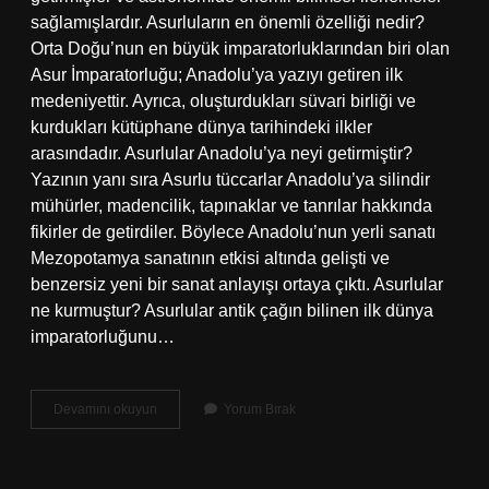
sağlamışlardır. Asurluların en önemli özelliği nedir?
Orta Doğu’nun en büyük imparatorluklarından biri olan
Asur İmparatorluğu; Anadolu’ya yazıyı getiren ilk
medeniyettir. Ayrıca, oluşturdukları süvari birliği ve
kurdukları kütüphane dünya tarihindeki ilkler
arasındadır. Asurlular Anadolu’ya neyi getirmiştir?
Yazının yanı sıra Asurlu tüccarlar Anadolu’ya silindir
mühürler, madencilik, tapınaklar ve tanrılar hakkında
fikirler de getirdiler. Böylece Anadolu’nun yerli sanatı
Mezopotamya sanatının etkisi altında gelişti ve
benzersiz yeni bir sanat anlayışı ortaya çıktı. Asurlular
ne kurmuştur? Asurlular antik çağın bilinen ilk dünya
imparatorluğunu…
Asurlular
Devamını okuyun
Yorum Bırak
Tarihte
Ilk
Ne
Yapmıştır