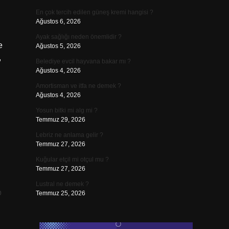
En çok tercih edilen güneş kremi hangisi ?
Ağustos 6, 2026
Ayak sağlığı neden önemlidir ?
e
Ağustos 5, 2026
,
Belediye evcil hayvana bakar mı ?
.
Ağustos 4, 2026
i
Amortisman ve itfa ne demek ?
Ağustos 4, 2026
Yosun bitki mi alg mi ?
Temmuz 29, 2026
Lebriz ne anlama gelir ?
Temmuz 27, 2026
Kuğular etçil mi otçul mu ?
Temmuz 27, 2026
Lustral ne demek ?
p
Temmuz 25, 2026