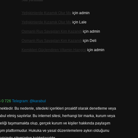
Son yorumlar
Yetişkinlerde Kızamık Olur Mu
için
admin
Yetişkinlerde Kızamık Olur Mu
için
Lale
Osmanlı Rus Savaşları Kim Kazandı
için
admin
Osmanlı Rus Savaşları Kim Kazandı
için
Deli
Kemikleri Güçlendiren Vitamin Hangisi
için
admin
 0 726
Telegram: @karabul
ektedir. Bu nedenle, sitedeki içerikleri proaktif olarak denetleme veya
 etmiş sayılırlar. Bu internet sitesi, herhangi bir marka, kurum veya
niteliği taşımamakta olup, gerçek kurum ve kişiler hakkında paylaşım
laşım platformudur. Hukuka ve yasal düzenlemelere aykırı olduğunu