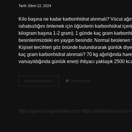
Tarih: Ekim 22, 2024
Kilo başına ne kadar karbonhidrat alınmalı? Vücut ağır
rahatsızlığını önlemek için öğünlerin karbonhidrat içeri
kilogram başına 1-2 gram). 1 günde kaç gram karbonhid
besinlerimizdeki en yaygın besindir. Normal beslenen y
Kişisel tercihleri ​​göz önünde bulundurarak günlük diye
kaç gram karbonhidrat alınmalı? 70 kg ağırlığında hareke
varsayıldığında günlük enerji ihtiyacı yaklaşık 2500 kc
Karbonhidrat
Devamını okuyun
Yorum Bırak
Ihtiyacı
Nasıl
Hesaplanır
https://guncelsaglikhaber.com
https://dijitaldunyaniz.co