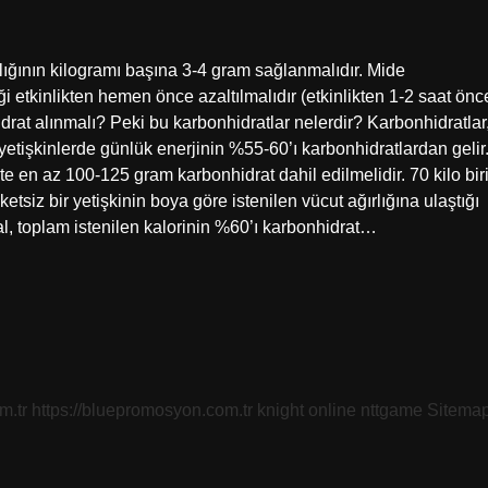
lığının kilogramı başına 3-4 gram sağlanmalıdır. Mide
ği etkinlikten hemen önce azaltılmalıdır (etkinlikten 1-2 saat önc
rat alınmalı? Peki bu karbonhidratlar nelerdir? Karbonhidratlar
etişkinlerde günlük enerjinin %55-60’ı karbonhidratlardan gelir
te en az 100-125 gram karbonhidrat dahil edilmelidir. 70 kilo bir
tsiz bir yetişkinin boya göre istenilen vücut ağırlığına ulaştığı
al, toplam istenilen kalorinin %60’ı karbonhidrat…
m.tr
https://bluepromosyon.com.tr
knight online
nttgame
Sitema