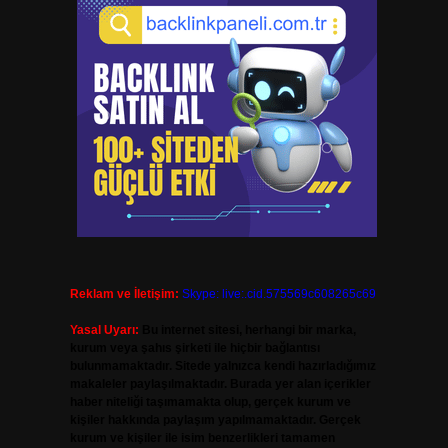
Reklam ve İletişim:
Skype: live:.cid.575569c608265c69
Yasal Uyarı:
Bu internet sitesi, herhangi bir marka,
kurum veya şahıs şirketi ile hiçbir bağlantısı
bulunmamaktadır. Sitede yalnızca kendi hazırladığımız
makaleler paylaşılmaktadır. Burada yer alan içerikler
haber niteliği taşımamakta olup, gerçek kurum ve
kişiler hakkında paylaşım yapılmamaktadır. Gerçek
kurum ve kişiler ile isim benzerlikleri tamamen