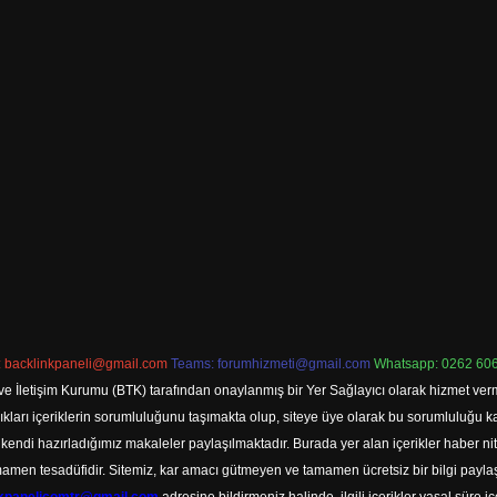
:
backlinkpaneli@gmail.com
Teams:
forumhizmeti@gmail.com
Whatsapp: 0262 606
ve İletişim Kurumu (BTK) tarafından onaylanmış bir Yer Sağlayıcı olarak hizmet verm
rı içeriklerin sorumluluğunu taşımakta olup, siteye üye olarak bu sorumluluğu kabul
a kendi hazırladığımız makaleler paylaşılmaktadır. Burada yer alan içerikler haber 
tamamen tesadüfidir. Sitemiz, kar amacı gütmeyen ve tamamen ücretsiz bir bilgi pay