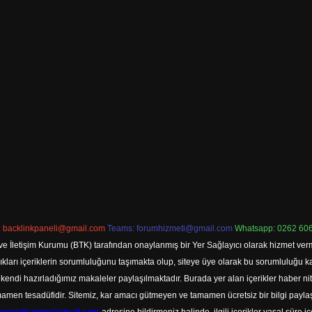
:
backlinkpaneli@gmail.com
Teams:
forumhizmeti@gmail.com
Whatsapp: 0262 606
ve İletişim Kurumu (BTK) tarafından onaylanmış bir Yer Sağlayıcı olarak hizmet verm
rı içeriklerin sorumluluğunu taşımakta olup, siteye üye olarak bu sorumluluğu kabul
a kendi hazırladığımız makaleler paylaşılmaktadır. Burada yer alan içerikler haber 
tamamen tesadüfidir. Sitemiz, kar amacı gütmeyen ve tamamen ücretsiz bir bilgi pay