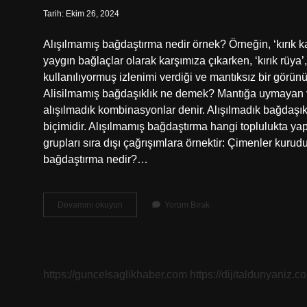
Tarih: Ekim 26, 2024
Alışılmamış bağdaştırma nedir örnek? Örneğin, ‘kırık kal
yaygın bağlaçlar olarak karşımıza çıkarken, ‘kırık rüya’,
kullanılıyormuş izlenimi verdiği ve mantıksız bir görünü
Alisilmamış bağdaşıklık ne demek? Mantığa uymayan v
alışılmadık kombinasyonlar denir. Alışılmadık bağdaşıklı
biçimidir. Alışılmamış bağdaştırma hangi toplulukta yapı
grupları sıra dışı çağrışımlara örnektir: Çimenler kur
bağdaştırma nedir?…
Alışılmamış
Devamını okuyun
Yorum Bırak
Bağdaştırma
Ne
Demek
Örnek
https://guncelsaglikhaber.com
https://dijitaldunyaniz.co