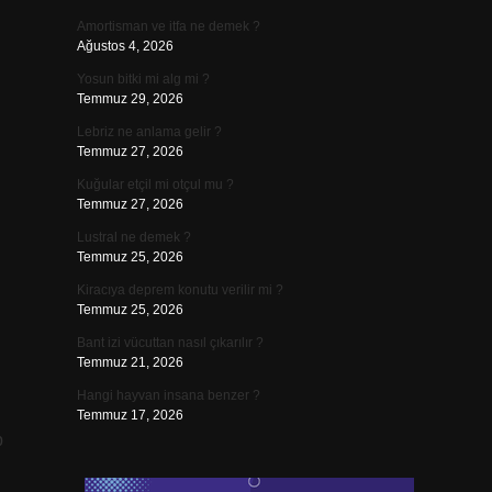
Amortisman ve itfa ne demek ?
Ağustos 4, 2026
Yosun bitki mi alg mi ?
Temmuz 29, 2026
Lebriz ne anlama gelir ?
Temmuz 27, 2026
Kuğular etçil mi otçul mu ?
Temmuz 27, 2026
Lustral ne demek ?
Temmuz 25, 2026
Kiracıya deprem konutu verilir mi ?
Temmuz 25, 2026
Bant izi vücuttan nasıl çıkarılır ?
Temmuz 21, 2026
Hangi hayvan insana benzer ?
Temmuz 17, 2026
p