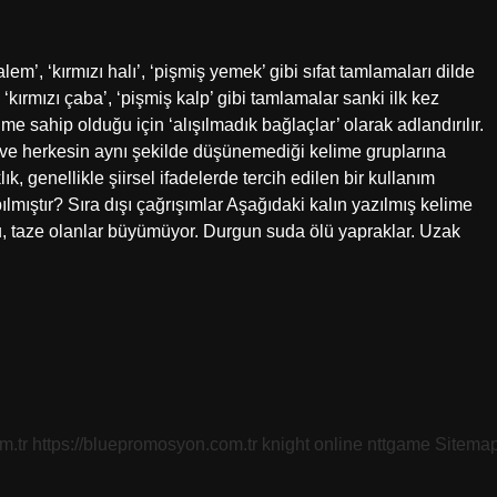
em’, ‘kırmızı halı’, ‘pişmiş yemek’ gibi sıfat tamlamaları dilde
 ‘kırmızı çaba’, ‘pişmiş kalp’ gibi tamlamalar sanki ilk kez
me sahip olduğu için ‘alışılmadık bağlaçlar’ olarak adlandırılır.
e herkesin aynı şekilde düşünemediği kelime gruplarına
k, genellikle şiirsel ifadelerde tercih edilen bir kullanım
lmıştır? Sıra dışı çağrışımlar Aşağıdaki kalın yazılmış kelime
udu, taze olanlar büyümüyor. Durgun suda ölü yapraklar. Uzak
m.tr
https://bluepromosyon.com.tr
knight online
nttgame
Sitema