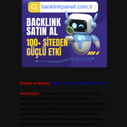
Reklam ve İletişim:
Skype: live:.cid.575569c608265c69
Yasal Uyarı:
Bu internet sitesi, herhangi bir marka,
kurum veya şahıs şirketi ile hiçbir bağlantısı
bulunmamaktadır. Sitede yalnızca kendi hazırladığımız
makaleler paylaşılmaktadır. Burada yer alan içerikler
haber niteliği taşımamakta olup, gerçek kurum ve
kişiler hakkında paylaşım yapılmamaktadır. Gerçek
kurum ve kişiler ile isim benzerlikleri tamamen