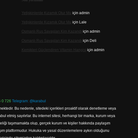
Son yorumlar
Yetişkinlerde Kızamık Olur Mu
için
admin
Yetişkinlerde Kızamık Olur Mu
için
Lale
Osmanlı Rus Savaşları Kim Kazandı
için
admin
Osmanlı Rus Savaşları Kim Kazandı
için
Deli
Kemikleri Güçlendiren Vitamin Hangisi
için
admin
 0 726
Telegram: @karabul
ektedir. Bu nedenle, sitedeki içerikleri proaktif olarak denetleme veya
 etmiş sayılırlar. Bu internet sitesi, herhangi bir marka, kurum veya
niteliği taşımamakta olup, gerçek kurum ve kişiler hakkında paylaşım
laşım platformudur. Hukuka ve yasal düzenlemelere aykırı olduğunu