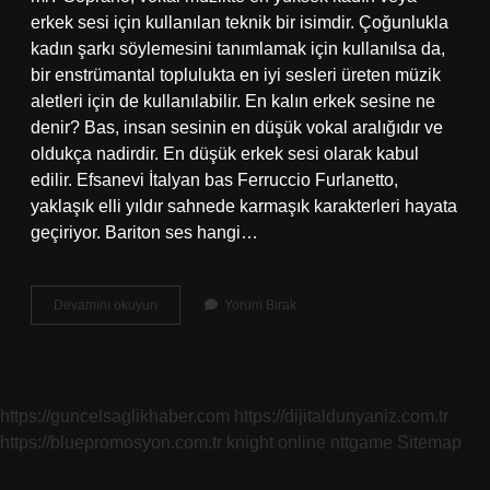
erkek sesi için kullanılan teknik bir isimdir. Çoğunlukla
kadın şarkı söylemesini tanımlamak için kullanılsa da,
bir enstrümantal toplulukta en iyi sesleri üreten müzik
aletleri için de kullanılabilir. En kalın erkek sesine ne
denir? Bas, insan sesinin en düşük vokal aralığıdır ve
oldukça nadirdir. En düşük erkek sesi olarak kabul
edilir. Efsanevi İtalyan bas Ferruccio Furlanetto,
yaklaşık elli yıldır sahnede karmaşık karakterleri hayata
geçiriyor. Bariton ses hangi…
Bariton
Devamını okuyun
Yorum Bırak
Kalın
Mı
https://guncelsaglikhaber.com
https://dijitaldunyaniz.com.tr
https://bluepromosyon.com.tr
knight online
nttgame
Sitemap