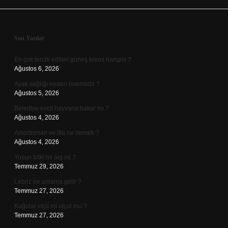
Sidebar
Son Yazılar
En çok tercih edilen güneş kremi hangisi ?
Ağustos 6, 2026
Ayak sağlığı neden önemlidir ?
Ağustos 5, 2026
Belediye evcil hayvana bakar mı ?
Ağustos 4, 2026
Amortisman ve itfa ne demek ?
Ağustos 4, 2026
Yosun bitki mi alg mi ?
Temmuz 29, 2026
Lebriz ne anlama gelir ?
Temmuz 27, 2026
Kuğular etçil mi otçul mu ?
Temmuz 27, 2026