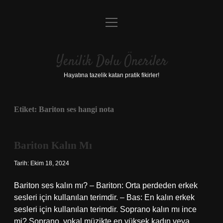
menüyü
Anasayfa
aç
Gizlilik Politikası
Yenilik Dolu Öneriler
Yasal Uyarı
Hayatına tazelik katan pratik fikirler!
Hakkımızda
Etiket:
Bariton ses hangi nota
Bariton Kalın Mı
Tarih: Ekim 18, 2024
Bariton ses kalın mı? – Bariton: Orta perdeden erkek
sesleri için kullanılan terimdir. – Bas: En kalın erkek
sesleri için kullanılan terimdir. Soprano kalın mı ince
mi? Soprano, vokal müzikte en yüksek kadın veya