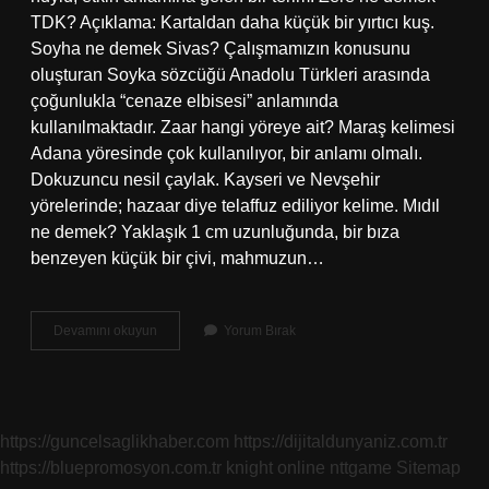
TDK? Açıklama: Kartaldan daha küçük bir yırtıcı kuş.
Soyha ne demek Sivas? Çalışmamızın konusunu
oluşturan Soyka sözcüğü Anadolu Türkleri arasında
çoğunlukla “cenaze elbisesi” anlamında
kullanılmaktadır. Zaar hangi yöreye ait? Maraş kelimesi
Adana yöresinde çok kullanılıyor, bir anlamı olmalı.
Dokuzuncu nesil çaylak. Kayseri ve Nevşehir
yörelerinde; hazaar diye telaffuz ediliyor kelime. Mıdıl
ne demek? Yaklaşık 1 cm uzunluğunda, bir bıza
benzeyen küçük bir çivi, mahmuzun…
Gamga
Devamını okuyun
Yorum Bırak
Ne
https://guncelsaglikhaber.com
https://dijitaldunyaniz.com.tr
https://bluepromosyon.com.tr
knight online
nttgame
Sitemap