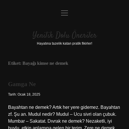
menüyü
Anasayfa
aç
Gizlilik Politikası
Yenilik Dolu Öneriler
Yasal Uyarı
Hayatına tazelik katan pratik fikirler!
Hakkımızda
Etiket:
Bayağı kimse ne demek
Gamga Ne
Tarih: Ocak 18, 2025
Bayahtan ne demek? Artık her yere gidemez. Bayahtan
zf. Şu an. Mudul nedir? Mudul – Ucu sivri olan çubuk.
Mumbar – Sakatat. Dıvrak ne demek? Nezaketli, iyi
huylu, etkin anlamına gelen bir terim. Zere ne demek