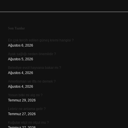
Sidebar
Son Yazılar
En çok tercih edilen güneş kremi hangisi ?
Ağustos 6, 2026
Ayak sağlığı neden önemlidir ?
Ağustos 5, 2026
Belediye evcil hayvana bakar mı ?
Ağustos 4, 2026
Amortisman ve itfa ne demek ?
Ağustos 4, 2026
Yosun bitki mi alg mi ?
Temmuz 29, 2026
Lebriz ne anlama gelir ?
Temmuz 27, 2026
Kuğular etçil mi otçul mu ?
Temmuz 27, 2026