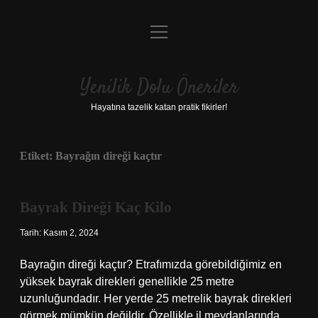
menüyü
Anasayfa
aç
Gizlilik Politikası
Yenilik Dolu Öneriler
Yasal Uyarı
Hayatına tazelik katan pratik fikirler!
Hakkımızda
Etiket:
Bayrağın direği kaçtır
Bayrak Direği Kaç Kilo
Tarih: Kasım 2, 2024
Bayrağın direği kaçtır? Etrafımızda görebildiğimiz en
yüksek bayrak direkleri genellikle 25 metre
uzunluğundadır. Her yerde 25 metrelik bayrak direkleri
görmek mümkün değildir. Özellikle il meydanlarında