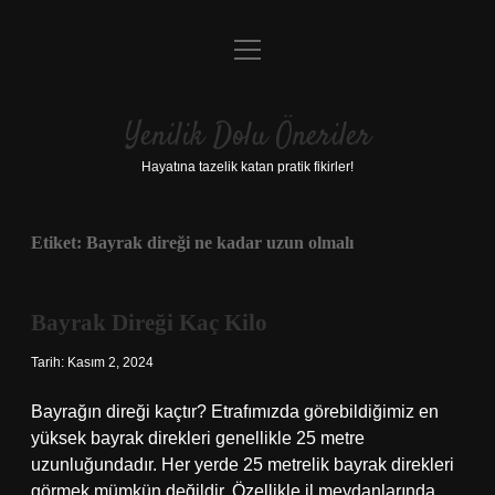
menüyü
Anasayfa
aç
Gizlilik Politikası
Yenilik Dolu Öneriler
Yasal Uyarı
Hayatına tazelik katan pratik fikirler!
Hakkımızda
Etiket:
Bayrak direği ne kadar uzun olmalı
Bayrak Direği Kaç Kilo
Tarih: Kasım 2, 2024
Bayrağın direği kaçtır? Etrafımızda görebildiğimiz en
yüksek bayrak direkleri genellikle 25 metre
uzunluğundadır. Her yerde 25 metrelik bayrak direkleri
görmek mümkün değildir. Özellikle il meydanlarında