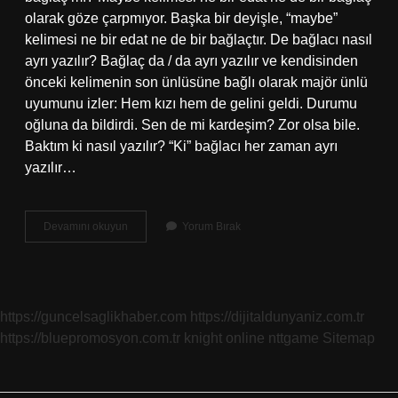
olarak göze çarpmıyor. Başka bir deyişle, “maybe”
kelimesi ne bir edat ne de bir bağlaçtır. De bağlacı nasıl
ayrı yazılır? Bağlaç da / da ayrı yazılır ve kendisinden
önceki kelimenin son ünlüsüne bağlı olarak majör ünlü
uyumunu izler: Hem kızı hem de gelini geldi. Durumu
oğluna da bildirdi. Sen de mi kardeşim? Zor olsa bile.
Baktım ki nasıl yazılır? “Ki” bağlacı her zaman ayrı
yazılır…
Belki
Devamını okuyun
Yorum Bırak
De
Nasıl
Yazılır
https://guncelsaglikhaber.com
https://dijitaldunyaniz.com.tr
https://bluepromosyon.com.tr
knight online
nttgame
Sitemap