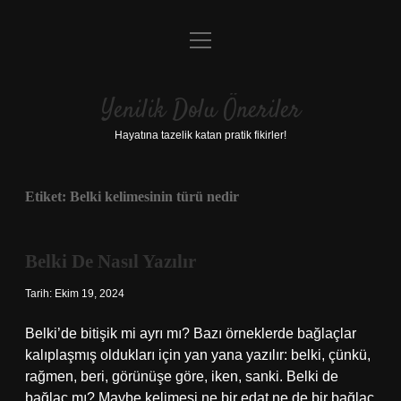
menüyü
Anasayfa
aç
Gizlilik Politikası
Yenilik Dolu Öneriler
Yasal Uyarı
Hayatına tazelik katan pratik fikirler!
Hakkımızda
Etiket:
Belki kelimesinin türü nedir
Belki De Nasıl Yazılır
Tarih: Ekim 19, 2024
Belki’de bitişik mi ayrı mı? Bazı örneklerde bağlaçlar
kalıplaşmış oldukları için yan yana yazılır: belki, çünkü,
rağmen, beri, görünüşe göre, iken, sanki. Belki de
bağlaç mı? Maybe kelimesi ne bir edat ne de bir bağlaç