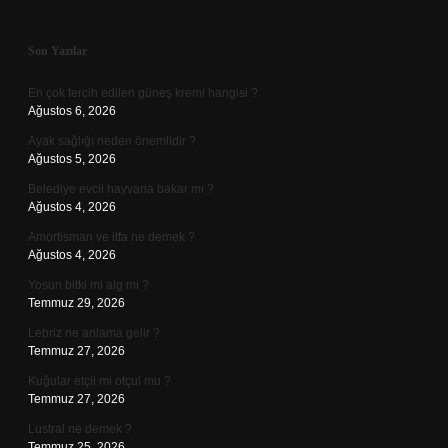
Sidebar
Son Yazılar
En çok tercih edilen güneş kremi hangisi ?
Ağustos 6, 2026
Ayak sağlığı neden önemlidir ?
Ağustos 5, 2026
Belediye evcil hayvana bakar mı ?
Ağustos 4, 2026
Amortisman ve itfa ne demek ?
Ağustos 4, 2026
Yosun bitki mi alg mi ?
Temmuz 29, 2026
Lebriz ne anlama gelir ?
Temmuz 27, 2026
Kuğular etçil mi otçul mu ?
Temmuz 27, 2026
Lustral ne demek ?
Temmuz 25, 2026