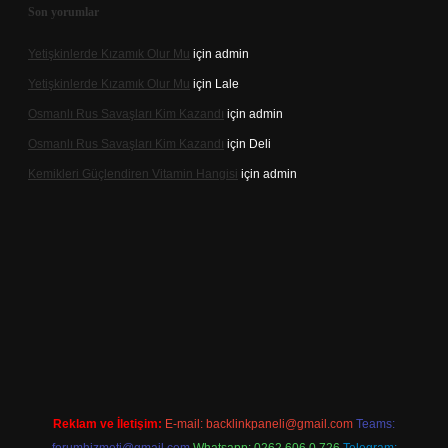
Son yorumlar
Yetişkinlerde Kızamık Olur Mu
için
admin
Yetişkinlerde Kızamık Olur Mu
için
Lale
Osmanlı Rus Savaşları Kim Kazandı
için
admin
Osmanlı Rus Savaşları Kim Kazandı
için
Deli
Kemikleri Güçlendiren Vitamin Hangisi
için
admin
casino.online
Reklam ve İletişim:
E-mail:
backlinkpaneli@gmail.com
Teams: