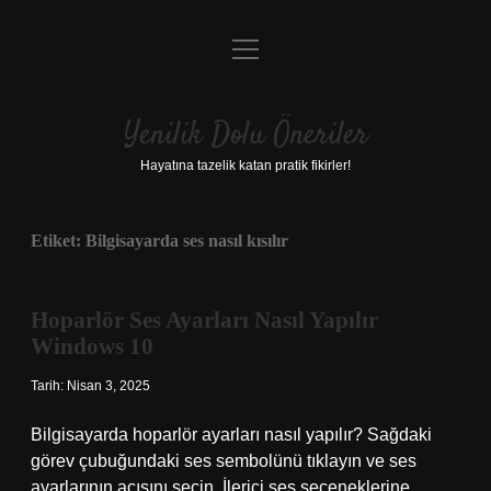
menüyü
Anasayfa
aç
Gizlilik Politikası
Yenilik Dolu Öneriler
Yasal Uyarı
Hayatına tazelik katan pratik fikirler!
Hakkımızda
Etiket:
Bilgisayarda ses nasıl kısılır
Hoparlör Ses Ayarları Nasıl Yapılır
Windows 10
Tarih: Nisan 3, 2025
Bilgisayarda hoparlör ayarları nasıl yapılır? Sağdaki
görev çubuğundaki ses sembolünü tıklayın ve ses
ayarlarının açısını seçin. İlerici ses seçeneklerine