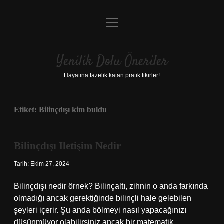
menüyü
Anasayfa
aç
Gizlilik Politikası
Yenilik Dolu Öneriler
Yasal Uyarı
Hayatına tazelik katan pratik fikirler!
Hakkımızda
Etiket:
Bilinçdışı kim buldu
Bilinçdışı Iletişim Nedir
Tarih: Ekim 27, 2024
Bilinçdışı nedir örnek? Bilinçaltı, zihnin o anda farkında
olmadığı ancak gerektiğinde bilinçli hale gelebilen
şeyleri içerir. Şu anda bölmeyi nasıl yapacağınızı
düşünmüyor olabilirsiniz ancak bir matematik