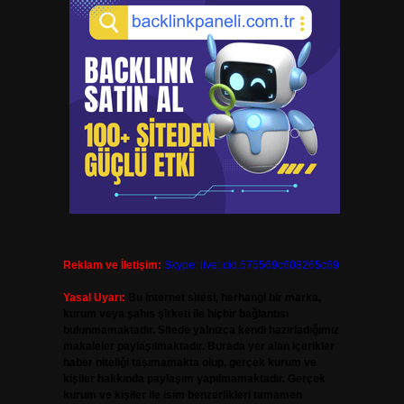
Reklam ve İletişim:
Skype: live:.cid.575569c608265c69
Yasal Uyarı:
Bu internet sitesi, herhangi bir marka,
kurum veya şahıs şirketi ile hiçbir bağlantısı
bulunmamaktadır. Sitede yalnızca kendi hazırladığımız
makaleler paylaşılmaktadır. Burada yer alan içerikler
haber niteliği taşımamakta olup, gerçek kurum ve
kişiler hakkında paylaşım yapılmamaktadır. Gerçek
kurum ve kişiler ile isim benzerlikleri tamamen