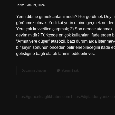
Tarih: Ekim 19, 2024
Yerin dibine girmek anlamı nedir? Hor görülmek Dey
görünmez olmak. Yedi kat yerin dibine geçmek ne d
Yere çok kuvvetlice çarpmak; 2) Son derece utanmak,
deyim midir? Türkçede en çok kullanılan ifadelerden bi
“Armut yere düşer” atasözü, bazı durumlarda istenme
bir şeyin sonunun önceden belirlenebileceğini ifade e
geliştiğine bağlı olarak tahmin edilebilir ve…
Yerin
Devamını okuyun
Yorum Bırak
Dibine
Girmek
Ne
Anlama
Gelir
https://guncelsaglikhaber.com
https://dijitaldunyaniz.co