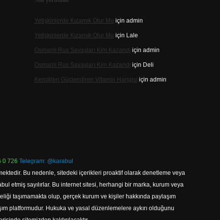
Son yorumlar
Yetişkinlerde Kızamık Olur Mu
için
admin
Yetişkinlerde Kızamık Olur Mu
için
Lale
Osmanlı Rus Savaşları Kim Kazandı
için
admin
Osmanlı Rus Savaşları Kim Kazandı
için
Deli
Kemikleri Güçlendiren Vitamin Hangisi
için
admin
 0 726
Telegram: @karabul
ektedir. Bu nedenle, sitedeki içerikleri proaktif olarak denetleme veya
 etmiş sayılırlar. Bu internet sitesi, herhangi bir marka, kurum veya
niteliği taşımamakta olup, gerçek kurum ve kişiler hakkında paylaşım
laşım platformudur. Hukuka ve yasal düzenlemelere aykırı olduğunu