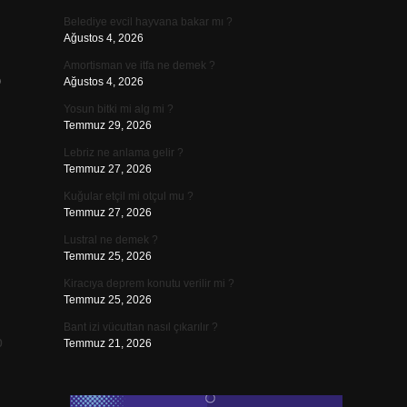
Belediye evcil hayvana bakar mı ?
Ağustos 4, 2026
Amortisman ve itfa ne demek ?
)
Ağustos 4, 2026
Yosun bitki mi alg mi ?
Temmuz 29, 2026
Lebriz ne anlama gelir ?
Temmuz 27, 2026
Kuğular etçil mi otçul mu ?
Temmuz 27, 2026
Lustral ne demek ?
Temmuz 25, 2026
Kiracıya deprem konutu verilir mi ?
Temmuz 25, 2026
Bant izi vücuttan nasıl çıkarılır ?
p
Temmuz 21, 2026