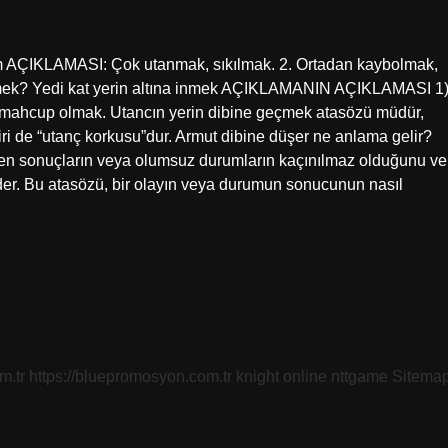
im AÇIKLAMASI: Çok utanmak, sıkılmak. 2. Ortadan kaybolmak,
emek? Yedi kat yerin altına inmek AÇIKLAMANIN AÇIKLAMASI 1
 mahcup olmak. Utancın yerin dibine geçmek atasözü müdür,
ri de “utanç korkusu”dur. Armut dibine düşer ne anlama gelir?
yen sonuçların veya olumsuz durumların kaçınılmaz olduğunu ve
der. Bu atasözü, bir olayın veya durumun sonucunun nasıl
m.tr
https://bluepromosyon.com.tr
knight online
nttgame
Sitema