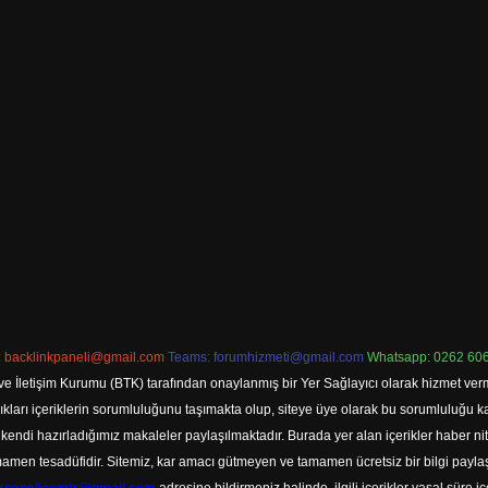
:
backlinkpaneli@gmail.com
Teams:
forumhizmeti@gmail.com
Whatsapp: 0262 606
ve İletişim Kurumu (BTK) tarafından onaylanmış bir Yer Sağlayıcı olarak hizmet verm
rı içeriklerin sorumluluğunu taşımakta olup, siteye üye olarak bu sorumluluğu kabul
a kendi hazırladığımız makaleler paylaşılmaktadır. Burada yer alan içerikler haber 
tamamen tesadüfidir. Sitemiz, kar amacı gütmeyen ve tamamen ücretsiz bir bilgi pay