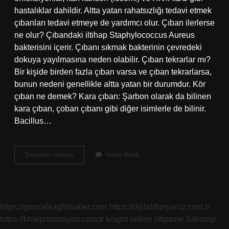
hastalıklar dahildir. Altta yatan rahatsızlığı tedavi etmek
çıbanları tedavi etmeye de yardımcı olur. Çıban ilerlerse
ne olur? Çıbandaki iltihap Staphylococcus Aureus
bakterisini içerir. Çıbanı sıkmak bakterinin çevredeki
dokuya yayılmasına neden olabilir. Çıban tekrarlar mı?
Bir kişide birden fazla çıban varsa ve çıban tekrarlarsa,
bunun nedeni genellikle altta yatan bir durumdur. Kör
çıban ne demek? Kara çıban: Şarbon olarak da bilinen
kara çıban, çoban çıbanı gibi diğer isimlerle de bilinir.
Bacillus…
Çıban
Devamını okuyun
Yorum Bırak
Ne
Zaman
Tehlikeli
https://guncelsaglikhaber.com
https://dijitaldunyaniz.com.tr
https://bluepromosyon.com.tr
knight online
nttgame
Sitemap