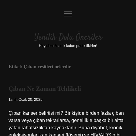
menüyü
Anasayfa
aç
Gizlilik Politikası
Yenilik Dolu Öneriler
Yasal Uyarı
Hayatına tazelik katan pratik fikirler!
Hakkımızda
Etiket:
Çıban cesitleri nelerdir
Çıban Ne Zaman Tehlikeli
Tarih: Ocak 20, 2025
Çıban kanser belirtisi mi? Bir kişide birden fazla çıban
varsa veya çıban tekrarlarsa, genellikle başka bir altta
yatan rahatsızlıktan kaynaklanır. Buna diyabet, kronik
enfeksiyonlar, kan kanseri (lösemi) ve HIV/AIDS gibi