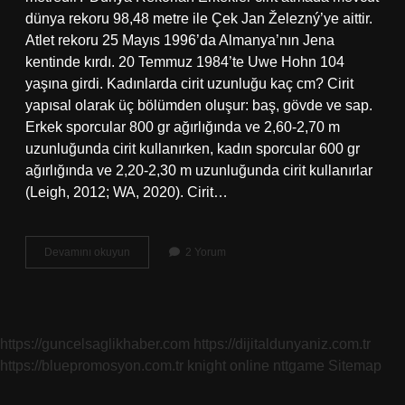
dünya rekoru 98,48 metre ile Çek Jan Železný’ye aittir.
Atlet rekoru 25 Mayıs 1996’da Almanya’nın Jena
kentinde kırdı. 20 Temmuz 1984’te Uwe Hohn 104
yaşına girdi. Kadınlarda cirit uzunluğu kaç cm? Cirit
yapısal olarak üç bölümden oluşur: baş, gövde ve sap.
Erkek sporcular 800 gr ağırlığında ve 2,60-2,70 m
uzunluğunda cirit kullanırken, kadın sporcular 600 gr
ağırlığında ve 2,20-2,30 m uzunluğunda cirit kullanırlar
(Leigh, 2012; WA, 2020). Cirit…
Cirit
Devamını okuyun
2 Yorum
Atma
Kaç
Metre
https://guncelsaglikhaber.com
https://dijitaldunyaniz.com.tr
https://bluepromosyon.com.tr
knight online
nttgame
Sitemap