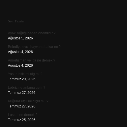
Sidebar
Son Yazılar
Ayak sağlığı neden önemlidir ?
Ağustos 5, 2026
Belediye evcil hayvana bakar mı ?
Ağustos 4, 2026
Amortisman ve itfa ne demek ?
Ağustos 4, 2026
Yosun bitki mi alg mi ?
Temmuz 29, 2026
Lebriz ne anlama gelir ?
Temmuz 27, 2026
Kuğular etçil mi otçul mu ?
Temmuz 27, 2026
Lustral ne demek ?
Temmuz 25, 2026