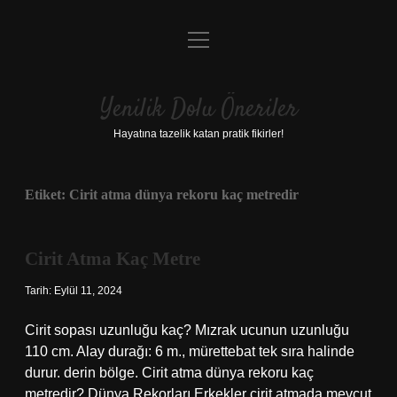
menüyü
Anasayfa
aç
Gizlilik Politikası
Yenilik Dolu Öneriler
Yasal Uyarı
Hayatına tazelik katan pratik fikirler!
Hakkımızda
Etiket:
Cirit atma dünya rekoru kaç metredir
Cirit Atma Kaç Metre
Tarih: Eylül 11, 2024
Cirit sopası uzunluğu kaç? Mızrak ucunun uzunluğu
110 cm. Alay durağı: 6 m., mürettebat tek sıra halinde
durur. derin bölge. Cirit atma dünya rekoru kaç
metredir? Dünya Rekorları Erkekler cirit atmada mevcut