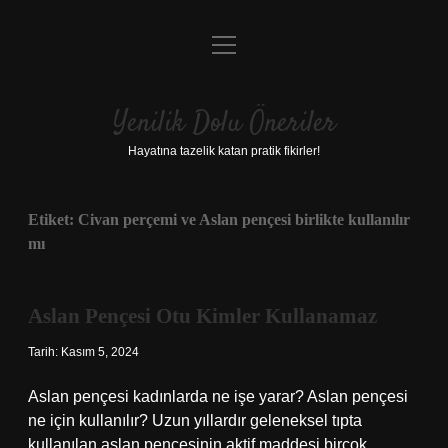
menüyü
Anasayfa
aç
Gizlilik Politikası
Yenilik Dolu Öneriler
Yasal Uyarı
Hayatına tazelik katan pratik fikirler!
Hakkımızda
Etiket:
Civan perçemi ve Aslan pençesi birlikte kullanılır
mı
Aslan Pençesi Otu Kimler Kullanamaz
Tarih: Kasım 5, 2024
Aslan pençesi kadınlarda ne işe yarar? Aslan pençesi
ne için kullanılır? Uzun yıllardır geleneksel tıpta
kullanılan aslan pençesinin aktif maddesi birçok