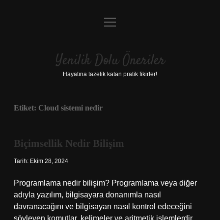
menüyü
Anasayfa
aç
Gizlilik Politikası
Yenilik Dolu Öneriler
Yasal Uyarı
Hayatına tazelik katan pratik fikirler!
Hakkımızda
Etiket:
Cloud sistemi nedir
Biçimsellik Nedir Bilişim
Tarih: Ekim 28, 2024
Programlama nedir bilişim? Programlama veya diğer
adıyla yazılım, bilgisayara donanımla nasıl
davranacağını ve bilgisayarı nasıl kontrol edeceğini
söyleyen komutlar, kelimeler ve aritmetik işlemlerdir.