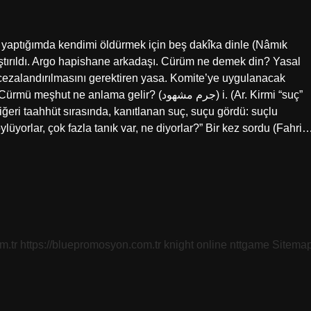
yaptığımda kendimi öldürmek için beş dakîka dinle (Nâmık
ştırıldı. Argo hapishane arkadaşı. Cürüm ne demek din? Yasal
e cezalandırılmasını gerektiren yasa. Komite’ye uygulanacak
lama gelir? (ﺟﺮﻡ ﻣﺸﻬﻮﺩ) i. (Ar. Kirmi “suç”
ğeri taahhüt sırasında, kanıtlanan suç, suçu gördü: suçlu
lüyorlar, çok fazla tanık var, ne diyorlar?” Bir kez sordu (Fahri
m.tr
https://bluepromosyon.com.tr
knight online
nttgame
Sitema