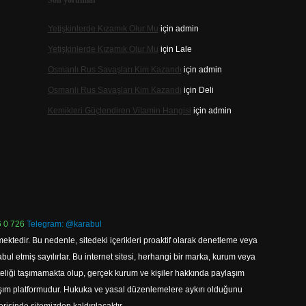
Son yorumlar
Yetişkinlerde Kızamık Olur Mu
için
admin
Yetişkinlerde Kızamık Olur Mu
için
Lale
Osmanlı Rus Savaşları Kim Kazandı
için
admin
Osmanlı Rus Savaşları Kim Kazandı
için
Deli
Kemikleri Güçlendiren Vitamin Hangisi
için
admin
 0 726
Telegram: @karabul
ektedir. Bu nedenle, sitedeki içerikleri proaktif olarak denetleme veya
 etmiş sayılırlar. Bu internet sitesi, herhangi bir marka, kurum veya
niteliği taşımamakta olup, gerçek kurum ve kişiler hakkında paylaşım
laşım platformudur. Hukuka ve yasal düzenlemelere aykırı olduğunu