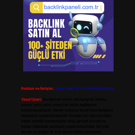
Reklam ve İletişim:
Skype: live:.cid.575569c608265c69
Yasal Uyarı:
Bu internet sitesi, herhangi bir marka,
kurum veya şahıs şirketi ile hiçbir bağlantısı
bulunmamaktadır. Sitede yalnızca kendi hazırladığımız
makaleler paylaşılmaktadır. Burada yer alan içerikler
haber niteliği taşımamakta olup, gerçek kurum ve
kişiler hakkında paylaşım yapılmamaktadır. Gerçek
kurum ve kişiler ile isim benzerlikleri tamamen