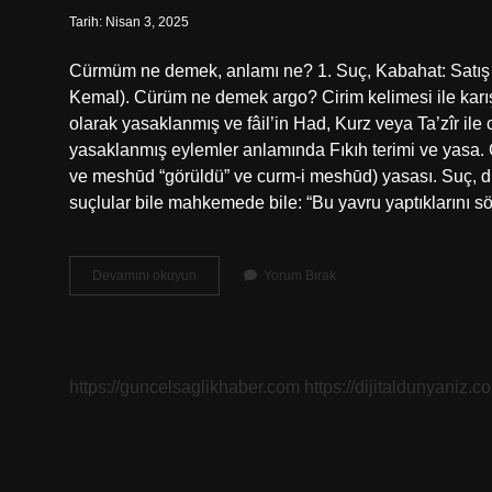
Tarih: Nisan 3, 2025
Cürmüm ne demek, anlamı ne? 1. Suç, Kabahat: Satış 
Kemal). Cürüm ne demek argo? Cirim kelimesi ile karı
olarak yasaklanmış ve fâil’in Had, Kurz veya Ta’zîr il
yasaklanmış eylemler anlamında Fıkıh terimi ve yasa. Cürmü meşhut ne an
ve meshūd “görüldü” ve curm-i meshūd) yasası. Suç, di
suçlular bile mahkemede bile: “Bu yavru yaptıklarını söy
Curmum
Devamını okuyun
Yorum Bırak
Ne
Anlama
Gelir
https://guncelsaglikhaber.com
https://dijitaldunyaniz.co