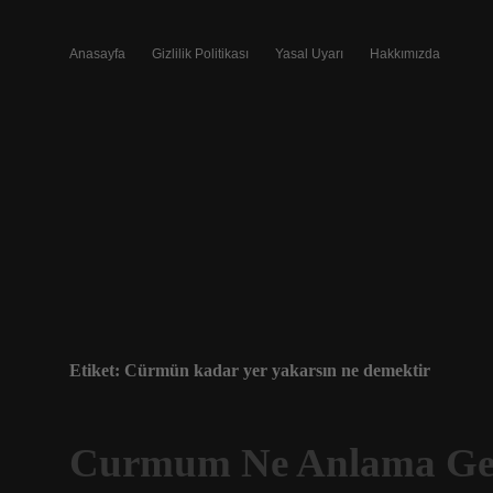
Anasayfa
Gizlilik Politikası
Yasal Uyarı
Hakkımızda
Etiket:
Cürmün kadar yer yakarsın ne demektir
Curmum Ne Anlama Gel