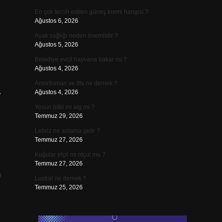
En çok tercih edilen güneş kremi hangisi ?
Ağustos 6, 2026
Ayak sağlığı neden önemlidir ?
Ağustos 5, 2026
Belediye evcil hayvana bakar mı ?
Ağustos 4, 2026
Amortisman ve itfa ne demek ?
…
Ağustos 4, 2026
Yosun bitki mi alg mi ?
Temmuz 29, 2026
Lebriz ne anlama gelir ?
Temmuz 27, 2026
Kuğular etçil mi otçul mu ?
Temmuz 27, 2026
p
Lustral ne demek ?
Temmuz 25, 2026