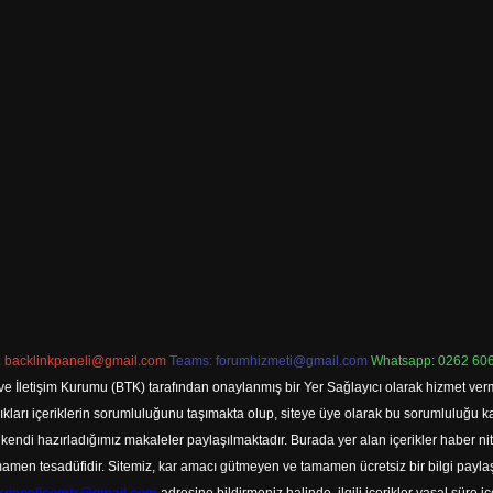
:
backlinkpaneli@gmail.com
Teams:
forumhizmeti@gmail.com
Whatsapp: 0262 606
ve İletişim Kurumu (BTK) tarafından onaylanmış bir Yer Sağlayıcı olarak hizmet verm
rı içeriklerin sorumluluğunu taşımakta olup, siteye üye olarak bu sorumluluğu kabul
a kendi hazırladığımız makaleler paylaşılmaktadır. Burada yer alan içerikler haber 
tamamen tesadüfidir. Sitemiz, kar amacı gütmeyen ve tamamen ücretsiz bir bilgi pay