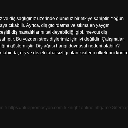
ız ve diş sağlığınız üzerinde olumsuz bir etkiye sahiptir. Yoğun
aya çıkabilir. Ayrıca, diş gıcırdatma ve sıkma en yaygın
eşitli diş hastalıklarını tetikleyebildiği gibi, mevcut diş
ahiptir. Bu yüzden stres dişlerimiz için iyi değildir! Çalışmalar,
ediğini göstermiştir. Diş ağrısı hangi duygusal nedeni olabilir?
tabında, diş ve diş eti rahatsızlığı olan kişilerin öfkelerini kontro
m.tr
https://bluepromosyon.com.tr
knight online
nttgame
Sitema