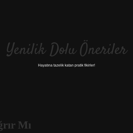
Yenilik Dolu Öneriler
Hayatına tazelik katan pratik fikirler!
ğrır Mı