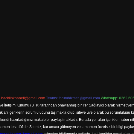
:
backlinkpaneli@gmail.com
Teams:
forumhizmeti@gmail.com
Whatsapp: 0262 606
ve İletişim Kurumu (BTK) tarafından onaylanmış bir Yer Sağlayıcı olarak hizmet verm
rı içeriklerin sorumluluğunu taşımakta olup, siteye üye olarak bu sorumluluğu kabul
a kendi hazırladığımız makaleler paylaşılmaktadır. Burada yer alan içerikler haber 
tamamen tesadüfidir. Sitemiz, kar amacı gütmeyen ve tamamen ücretsiz bir bilgi pay