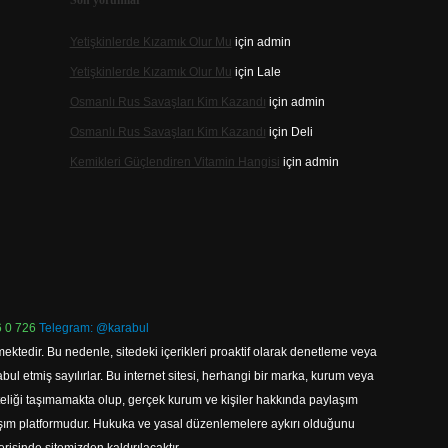
Son yorumlar
Yetişkinlerde Kızamık Olur Mu
için
admin
Yetişkinlerde Kızamık Olur Mu
için
Lale
Osmanlı Rus Savaşları Kim Kazandı
için
admin
Osmanlı Rus Savaşları Kim Kazandı
için
Deli
Kemikleri Güçlendiren Vitamin Hangisi
için
admin
 0 726
Telegram: @karabul
ektedir. Bu nedenle, sitedeki içerikleri proaktif olarak denetleme veya
 etmiş sayılırlar. Bu internet sitesi, herhangi bir marka, kurum veya
niteliği taşımamakta olup, gerçek kurum ve kişiler hakkında paylaşım
laşım platformudur. Hukuka ve yasal düzenlemelere aykırı olduğunu