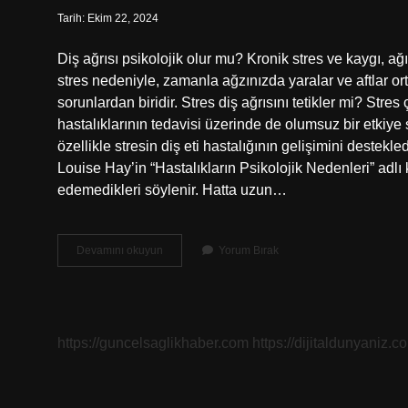
Tarih: Ekim 22, 2024
Diş ağrısı psikolojik olur mu? Kronik stres ve kaygı, ağ
stres nedeniyle, zamanla ağzınızda yaralar ve aftlar ort
sorunlardan biridir. Stres diş ağrısını tetikler mi? Stres ç
hastalıklarının tedavisi üzerinde de olumsuz bir etkiye s
özellikle stresin diş eti hastalığının gelişimini destekl
Louise Hay’in “Hastalıkların Psikolojik Nedenleri” adlı ki
edemedikleri söylenir. Hatta uzun…
Psikolojik
Devamını okuyun
Yorum Bırak
Olarak
Diş
Ağrır
Mı
https://guncelsaglikhaber.com
https://dijitaldunyaniz.co