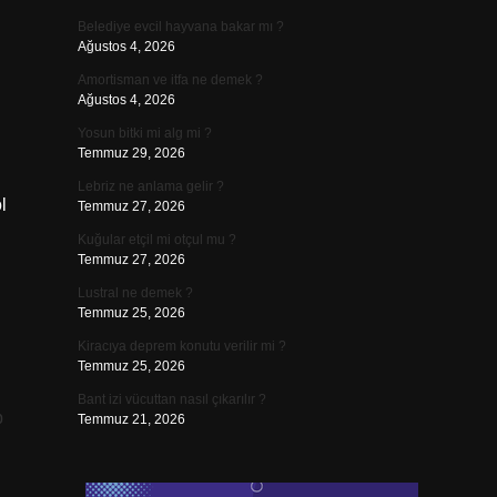
Belediye evcil hayvana bakar mı ?
Ağustos 4, 2026
Amortisman ve itfa ne demek ?
Ağustos 4, 2026
Yosun bitki mi alg mi ?
Temmuz 29, 2026
Lebriz ne anlama gelir ?
l
Temmuz 27, 2026
Kuğular etçil mi otçul mu ?
Temmuz 27, 2026
Lustral ne demek ?
Temmuz 25, 2026
Kiracıya deprem konutu verilir mi ?
Temmuz 25, 2026
Bant izi vücuttan nasıl çıkarılır ?
p
Temmuz 21, 2026