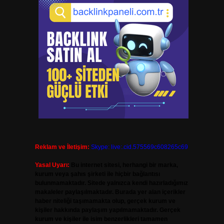
Reklam ve İletişim:
Skype: live:.cid.575569c608265c69
Yasal Uyarı:
Bu internet sitesi, herhangi bir marka,
kurum veya şahıs şirketi ile hiçbir bağlantısı
bulunmamaktadır. Sitede yalnızca kendi hazırladığımız
makaleler paylaşılmaktadır. Burada yer alan içerikler
haber niteliği taşımamakta olup, gerçek kurum ve
kişiler hakkında paylaşım yapılmamaktadır. Gerçek
kurum ve kişiler ile isim benzerlikleri tamamen