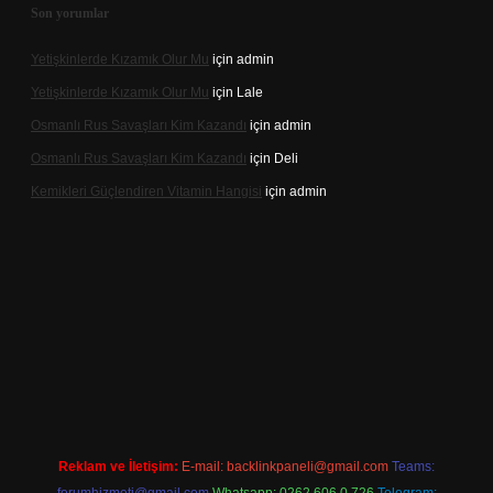
Son yorumlar
Yetişkinlerde Kızamık Olur Mu
için
admin
Yetişkinlerde Kızamık Olur Mu
için
Lale
Osmanlı Rus Savaşları Kim Kazandı
için
admin
Osmanlı Rus Savaşları Kim Kazandı
için
Deli
Kemikleri Güçlendiren Vitamin Hangisi
için
admin
dcasino.online
Reklam ve İletişim:
E-mail:
backlinkpaneli@gmail.com
Teams: