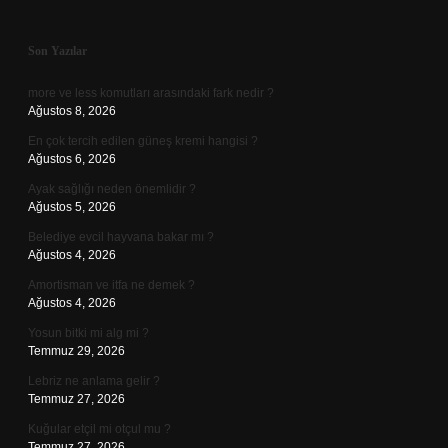
Sidebar
Son Yazılar
more ve less komutları arasındaki fark nedir ?
Ağustos 8, 2026
En çok tercih edilen güneş kremi hangisi ?
Ağustos 6, 2026
Ayak sağlığı neden önemlidir ?
Ağustos 5, 2026
Belediye evcil hayvana bakar mı ?
Ağustos 4, 2026
Amortisman ve itfa ne demek ?
Ağustos 4, 2026
Yosun bitki mi alg mi ?
Temmuz 29, 2026
Lebriz ne anlama gelir ?
Temmuz 27, 2026
Kuğular etçil mi otçul mu ?
Temmuz 27, 2026