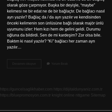
olarak göze çarpmıyor. Başka bir deyişle, “maybe”
kelimesi ne bir edat ne de bir bağlaçtır. De bağlacı nasıl
ayrı yazılır? Bağlaç da / da ayrı yazılır ve kendisinden
önceki kelimenin son ünlüsüne bağlı olarak majör ünlü
uyumunu izler: Hem kızı hem de gelini geldi. Durumu
oğluna da bildirdi. Sen de mi kardeşim? Zor olsa bile.
Baktım ki nasıl yazılır? “Ki” bağlacı her zaman ayrı
yazılır…
Belki
Devamını okuyun
Yorum Bırak
De
Nasıl
Yazılır
https://guncelsaglikhaber.com
https://dijitaldunyaniz.com.tr
https://bluepromosyon.com.tr
knight online
nttgame
Sitemap