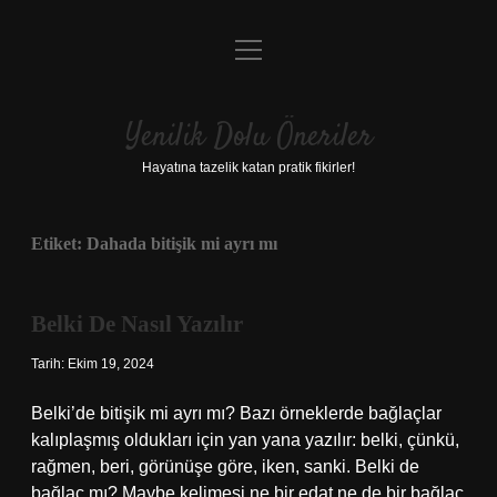
menüyü
Anasayfa
aç
Gizlilik Politikası
Yenilik Dolu Öneriler
Yasal Uyarı
Hayatına tazelik katan pratik fikirler!
Hakkımızda
Etiket:
Dahada bitişik mi ayrı mı
Belki De Nasıl Yazılır
Tarih: Ekim 19, 2024
Belki’de bitişik mi ayrı mı? Bazı örneklerde bağlaçlar
kalıplaşmış oldukları için yan yana yazılır: belki, çünkü,
rağmen, beri, görünüşe göre, iken, sanki. Belki de
bağlaç mı? Maybe kelimesi ne bir edat ne de bir bağlaç