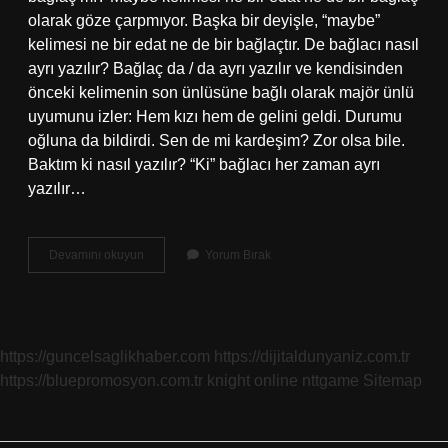
olarak göze çarpmıyor. Başka bir deyişle, “maybe”
kelimesi ne bir edat ne de bir bağlaçtır. De bağlacı nasıl
ayrı yazılır? Bağlaç da / da ayrı yazılır ve kendisinden
önceki kelimenin son ünlüsüne bağlı olarak majör ünlü
uyumunu izler: Hem kızı hem de gelini geldi. Durumu
oğluna da bildirdi. Sen de mi kardeşim? Zor olsa bile.
Baktım ki nasıl yazılır? “Ki” bağlacı her zaman ayrı
yazılır…
Belki
Devamını okuyun
Yorum Bırak
De
Nasıl
Yazılır
https://guncelsaglikhaber.com
https://dijitaldunyaniz.com.tr
https://bluepromosyon.com.tr
knight online
nttgame
Sitemap