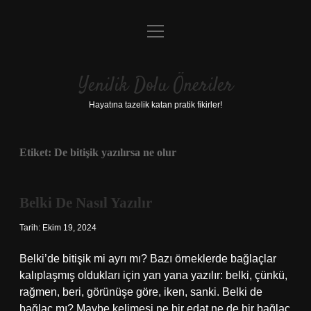
menüyü
Anasayfa
aç
Gizlilik Politikası
Yenilik Dolu Öneriler
Yasal Uyarı
Hayatına tazelik katan pratik fikirler!
Hakkımızda
Etiket:
De bitişik yazılırsa ne olur
Belki De Nasıl Yazılır
Tarih: Ekim 19, 2024
Belki’de bitişik mi ayrı mı? Bazı örneklerde bağlaçlar
kalıplaşmış oldukları için yan yana yazılır: belki, çünkü,
rağmen, beri, görünüşe göre, iken, sanki. Belki de
bağlaç mı? Maybe kelimesi ne bir edat ne de bir bağlaç