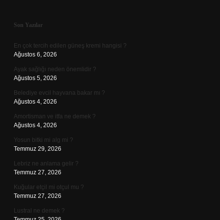
Sidebar
Son Yazılar
En çok tercih edilen güneş kremi hangisi ?
Ağustos 6, 2026
Ayak sağlığı neden önemlidir ?
Ağustos 5, 2026
Belediye evcil hayvana bakar mı ?
Ağustos 4, 2026
Amortisman ve itfa ne demek ?
Ağustos 4, 2026
Yosun bitki mi alg mi ?
Temmuz 29, 2026
Lebriz ne anlama gelir ?
Temmuz 27, 2026
Kuğular etçil mi otçul mu ?
Temmuz 27, 2026
Lustral ne demek ?
Temmuz 25, 2026