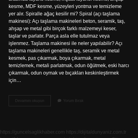
kesme, MDF kesme, yüzeyleri yontma ve temizleme
yer alır. Spiralle ağaç kesilir mi? Spiral (açı taşlama
makinesi): Açı taşlama makineleri beton, seramik, taş,
ahşap ve metal gibi birçok farklı malzemeyi keser,
taşlar ve parlatır. Parça asla elle tutulmaz veya
işlenmez. Taşlama makinesi ile neler yapılabilir? Açı
taşlama makineleri genellikle taş, seramik ve metal
kesmek, pas çıkarmak, boya çıkarmak, metal
temizlemek, metali parlatmak, odun öğütmek, eski harcı
çıkarmak, odun oymak ve bıçakları keskinleştirmek
için…
Taşlama
Devamını okuyun
Yorum Bırak
Makinası
Ile
Ağaç
Kesilir
Mi
https://guncelsaglikhaber.com
https://dijitaldunyaniz.com.tr