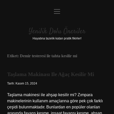
menüyü
Anasayfa
aç
Gizlilik Politikası
Yenilik Dolu Öneriler
Yasal Uyarı
Hayatına tazelik katan pratik fikirler!
Hakkımızda
Etiket:
Demir testeresi ile tahta kesilir mi
Taşlama Makinası Ile Ağaç Kesilir Mi
Tarih: Kasım 15, 2024
Taşlama makinesi ile ahşap kesilir mi? Zımpara
makinelerinin kullanım amaçlarına göre pek çok farklı
çeşidi bulunmaktadır. Bunlardan en popüler olanları
arasında fayans kesme, inşaat fayansı kesme, ahşap