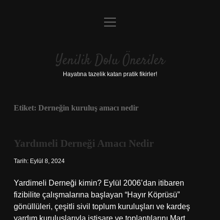
menüyü
Anasayfa
aç
Gizlilik Politikası
Yenilik Dolu Öneriler
Yasal Uyarı
Hayatına tazelik katan pratik fikirler!
Hakkımızda
Etiket:
Derneğin kuruluş amacı nedir
Yardımeli Derneği Amacı Nedir
Tarih: Eylül 8, 2024
Yardimeli Derneği kimin? Eylül 2006’dan itibaren
fizibilite çalışmalarına başlayan “Hayır Köprüsü”
gönüllüleri, çeşitli sivil toplum kuruluşları ve kardeş
yardım kuruluşlarıyla istişare ve toplantılarını Mart