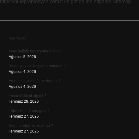
https://bluepromosyon.com.tr
knight online
nttgame
Sitemap
Sidebar
Son Yazılar
Ayak sağlığı neden önemlidir ?
Ağustos 5, 2026
Belediye evcil hayvana bakar mı ?
Ağustos 4, 2026
Amortisman ve itfa ne demek ?
Ağustos 4, 2026
Yosun bitki mi alg mi ?
Temmuz 29, 2026
Lebriz ne anlama gelir ?
Temmuz 27, 2026
Kuğular etçil mi otçul mu ?
Temmuz 27, 2026