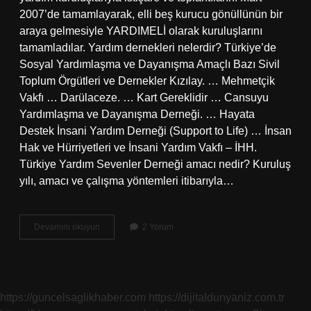
2007’de tamamlayarak, elli beş kurucu gönüllünün bir
araya gelmesiyle YARDIMELİ olarak kuruluşlarını
tamamladılar. Yardım dernekleri nelerdir? Türkiye’de
Sosyal Yardımlaşma ve Dayanışma Amaçlı Bazı Sivil
Toplum Örgütleri ve Dernekler Kızılay. … Mehmetçik
Vakfı … Darülaceze. … Kart Gereklidir … Cansuyu
Yardımlaşma ve Dayanışma Derneği. … Hayata
Destek İnsani Yardım Derneği (Support to Life) … İnsan
Hak ve Hürriyetleri ve İnsani Yardım Vakfı – İHH.
Türkiye Yardım Sevenler Derneği amacı nedir? Kuruluş
yılı, amacı ve çalışma yöntemleri itibarıyla…
Yardımeli
Devamını okuyun
2 Yorum
Derneği
Amacı
Nedir
https://guncelsaglikhaber.com
https://dijitaldunyaniz.com.tr