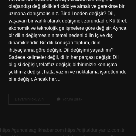
olağandışı değişiklikleri ciddiye almalı ve gerekirse bir
uzmana danışmalısınız. Bir dil neden değişir? Dil,
yaşayan bir varlık olarak değişmek zorundadır. Kültürel,
ekonomik ve teknolojik gelişmelere göre değişir. Ayrıca,
bir dilin değişmesinin temel nedeni dilin iç ve dış
dinamikleridir. Bir dili konuşan toplum, dilin
ihtiyaçlarına göre değişir. Dil değişimi yaşadı mı?
Sadece kelimeler değil, dilin her parçası değişir. Dil
bilgisi değişir, telaffuz değişir, birbirimizle konuşma
şeklimiz değişir, hatta yazım ve noktalama işaretlerinde
bile değişir. Ancak her…
Dilde
Devamını okuyun
Yorum Bırak
Zamanla
Değişir
Mi
https://guncelsaglikhaber.com
https://dijitaldunyaniz.com.tr