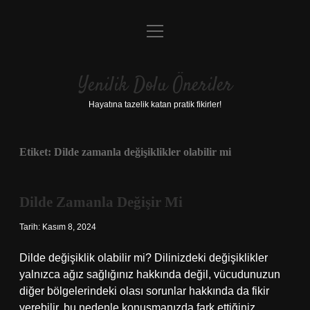
menüyü
Anasayfa
aç
Gizlilik Politikası
Yenilik Dolu Öneriler
Yasal Uyarı
Hayatına tazelik katan pratik fikirler!
Hakkımızda
Etiket:
Dilde zamanla değişiklikler olabilir mi
Dilde Zamanla Değişir Mi
Tarih: Kasım 8, 2024
Dilde değişiklik olabilir mi? Dilinizdeki değişiklikler
yalnızca ağız sağlığınız hakkında değil, vücudunuzun
diğer bölgelerindeki olası sorunlar hakkında da fikir
verebilir, bu nedenle konuşmanızda fark ettiğiniz